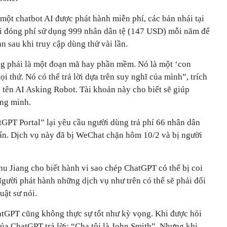
một chatbot AI được phát hành miễn phí, các bản nhái tại
i đóng phí sử dụng 999 nhân dân tệ (147 USD) mỗi năm để
n sau khi truy cập dùng thử vài lần.
ng phải là một đoạn mã hay phần mềm. Nó là một ‘con
ọi thứ. Nó có thể trả lời dựa trên suy nghĩ của mình”, trích
ó tên AI Asking Robot. Tài khoản này cho biết sẽ giúp
ông minh.
tGPT Portal” lại yêu cầu người dùng trả phí 66 nhân dân
vấn. Dịch vụ này đã bị WeChat chặn hôm 10/2 và bị người
Chu Jiang cho biết hành vi sao chép ChatGPT có thể bị coi
Người phát hành những dịch vụ như trên có thể sẽ phải đối
uật sư nói.
atGPT cũng không thực sự tốt như kỳ vọng. Khi được hỏi
của ChatGPT trả lời: “Cha tôi là John Smith”. Nhưng khi