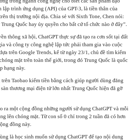
ưởng trong ngành công nghệ cho biết các sản phẩm đạo
 lập trình ứng dụng (API) của GPT-3, là tiền thân của
rên thị trường nội địa. Chia sẻ với Sixth Tone, Chen nói:
 Trung Quốc hay ủy quyền cho bất cứ tổ chức nào ở đây”.
ền thông xã hội, ChatGPT thực sự đã tạo ra cơn sốt tại đất
ia và công ty công nghệ lập tức phải tham gia vào cuộc
dựa trên Google Trends, kể từ ngày 23/1, chủ đề tìm kiếm
chóng mặt trên toàn thế giới, trong đó Trung Quốc là quốc
ếp hạng này.
g trên Taobao kiếm tiền bằng cách giúp người dùng đăng
 sàn thương mại điện tử lớn nhất Trung Quốc hiện đã gỡ
 tạo ra một cộng đồng những người sử dụng ChatGPT và mỗi
ng lên chóng mặt. Từ con số 0 chỉ trong 2 tuần đã có hơn
cộng đồng này.
dùng là học sinh muốn sử dụng ChatGPT để tạo nội dung