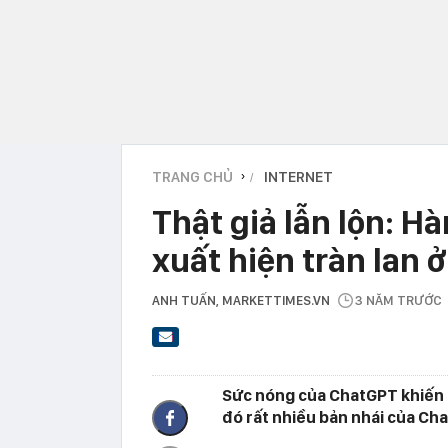
TRANG CHỦ
INTERNET
›
Thật giả lẫn lộn: H
xuất hiện tràn lan 
ANH TUẤN
, MARKETTIMES.VN
3 NĂM TRƯỚC
Sức nóng của ChatGPT khiến m
đó rất nhiều bản nhái của Ch