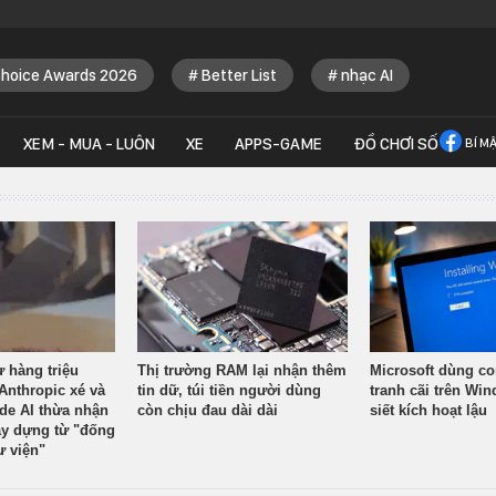
Choice Awards 2026
Better List
nhạc AI
XEM - MUA - LUÔN
XE
APPS-GAME
ĐỒ CHƠI SỐ
BÍ M
ừ hàng triệu
Thị trường RAM lại nhận thêm
Microsoft dùng co
Anthropic xé và
tin dữ, túi tiền người dùng
tranh cãi trên Wi
ude AI thừa nhận
còn chịu đau dài dài
siết kích hoạt lậu
y dựng từ "đống
ư viện"