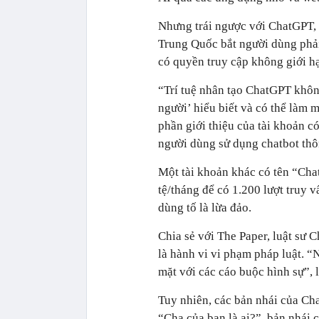
Nhưng trái ngược với ChatGPT, 
Trung Quốc bắt người dùng phả
có quyền truy cập không giới hạ
“Trí tuệ nhân tạo ChatGPT khô
người’ hiểu biết và có thể làm m
phần giới thiệu của tài khoản c
người dùng sử dụng chatbot th
Một tài khoản khác có tên “Cha
tệ/tháng để có 1.200 lượt truy 
dùng tố là lừa đảo.
Chia sẻ với The Paper, luật sư 
là hành vi vi phạm pháp luật. “
mặt với các cáo buộc hình sự”, l
Tuy nhiên, các bản nhái của Ch
“Cha của bạn là ai?”, bản nhái 