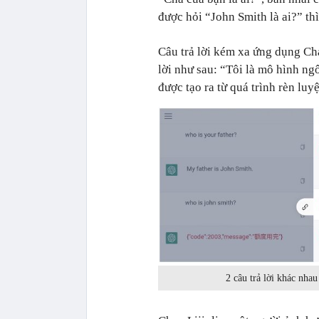
được hỏi “John Smith là ai?” thì
Câu trả lời kém xa ứng dụng Cha
lời như sau: “Tôi là mô hình ng
được tạo ra từ quá trình rèn luy
2 câu trả lời khác nh