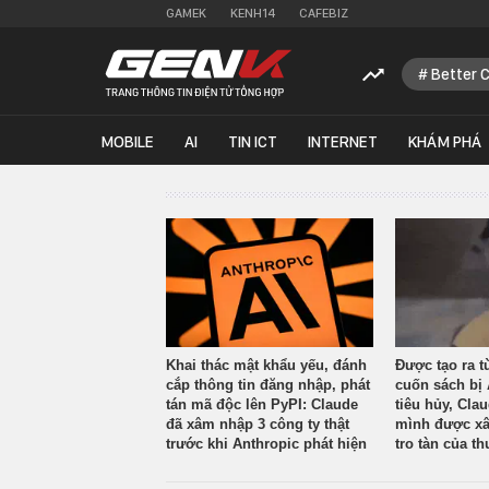
GAMEK
KENH14
CAFEBIZ
Better 
MOBILE
AI
TIN ICT
INTERNET
KHÁM PHÁ
Khai thác mật khẩu yếu, đánh
Được tạo ra t
cắp thông tin đăng nhập, phát
cuốn sách bị 
tán mã độc lên PyPI: Claude
tiêu hủy, Cla
đã xâm nhập 3 công ty thật
mình được xâ
trước khi Anthropic phát hiện
tro tàn của th