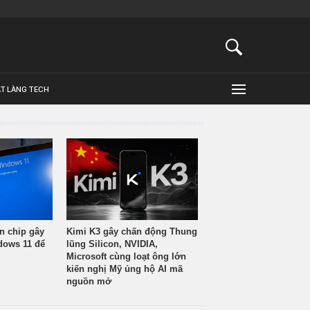
ẬT LÀNG TECH
n chip gây
Kimi K3 gây chấn động Thung
ndows 11 để
lũng Silicon, NVIDIA,
Microsoft cùng loạt ông lớn
kiến nghị Mỹ ủng hộ AI mã
nguồn mở