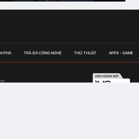
M PHÁ
TRÀ ĐÁ CÔNG NGHỆ
THỦ THUẬT
APPS - GAME
inh
Hapulico Complex, Số 01, phố Nguyễn
LIÊN HỆ QUẢN
 Văn Tần, Phường Xuân Hòa, TPHCM
Hotline hỗ trợ quảng cáo:
ico Complex, Số 01, phố Nguyễn Huy
Email:
giaitrixahoi@admicr
Hỗ trợ & CSKH: Admicro
 trên mạng số 460/GP-TTĐT do Sở Thông