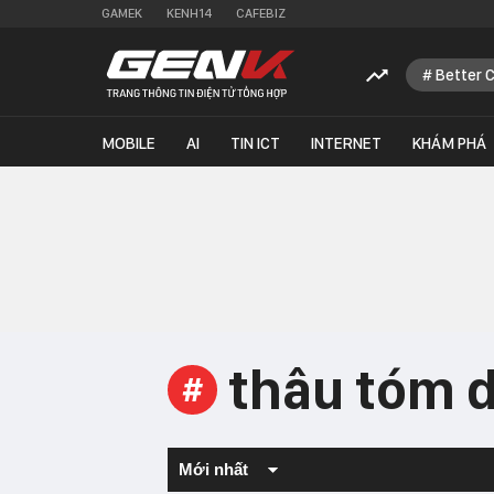
GAMEK
KENH14
CAFEBIZ
Better 
MOBILE
AI
TIN ICT
INTERNET
KHÁM PHÁ
thâu tóm 
#
Mới nhất