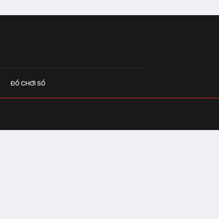
ĐỒ CHƠI SỐ
G CÁO
o.vn