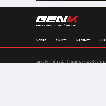
MOBILE
TIN ICT
INTERNET
KHÁ
Chịu trách nhiệm quản lý nội dung: Bà Nguyễn Bích M
TRỤ SỞ HÀ NỘI:
Tầng 22, Tòa nhà Center Building, 
Huy Tưởng, phường Thanh Xuân, thành phố Hà Nội
Điện thoại: 024 7309 5555.
Email:
info@genk.vn
VPĐD TẠI TP.HCM:
Tầng 4, Tòa nhà 123, số 127 Võ
© Copyright 2010 - 2026 - Công ty Cổ phần VCCorp
Tầng 17, 19, 20, 21 Toà nhà Center Building - Hapul
Tưởng, phường Thanh Xuân, thành phố Hà Nội
Giấy phép thiết lập trang thông tin điện tử tổng hợp