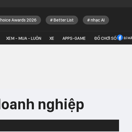
Choice Awards 2026
Better List
nhạc AI
XEM - MUA - LUÔN
XE
APPS-GAME
ĐỒ CHƠI SỐ
BÍ M
doanh nghiệp