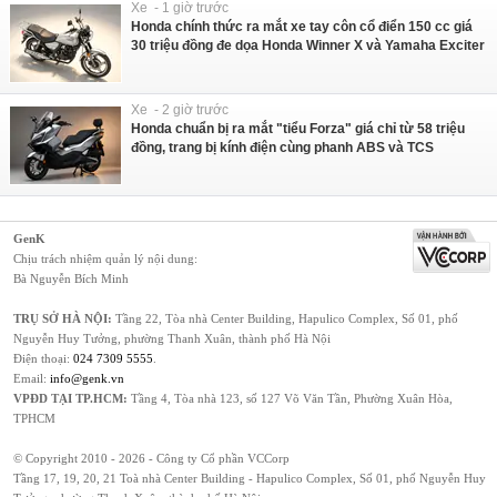
Xe - 1 giờ trước
Honda chính thức ra mắt xe tay côn cổ điển 150 cc giá
30 triệu đồng đe dọa Honda Winner X và Yamaha Exciter
Xe - 2 giờ trước
Honda chuẩn bị ra mắt "tiểu Forza" giá chỉ từ 58 triệu
đồng, trang bị kính điện cùng phanh ABS và TCS
GenK
Chịu trách nhiệm quản lý nội dung:
Bà Nguyễn Bích Minh
TRỤ SỞ HÀ NỘI:
Tầng 22, Tòa nhà Center Building, Hapulico Complex, Số 01, phố
Nguyễn Huy Tưởng, phường Thanh Xuân, thành phố Hà Nội
Điện thoại:
024 7309 5555
.
Email:
info@genk.vn
VPĐD TẠI TP.HCM:
Tầng 4, Tòa nhà 123, số 127 Võ Văn Tần, Phường Xuân Hòa,
TPHCM
© Copyright 2010 - 2026 - Công ty Cổ phần VCCorp
Tầng 17, 19, 20, 21 Toà nhà Center Building - Hapulico Complex, Số 01, phố Nguyễn Huy