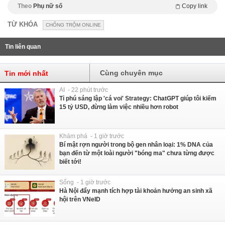
Theo
Phụ nữ số
Copy link
TỪ KHÓA
CHỐNG TRỘM ONLINE
Tin liên quan
Cùng chuyên mục
Tin mới nhất
AI - 22 phút trước
Tỉ phú sáng lập 'cá voi' Strategy: ChatGPT giúp tôi kiếm
15 tỷ USD, đừng làm việc nhiều hơn robot
Khám phá - 1 giờ trước
Bí mật rợn người trong bộ gen nhân loại: 1% DNA của
bạn đến từ một loài người "bóng ma" chưa từng được
biết tới!
Sống - 1 giờ trước
Hà Nội đẩy mạnh tích hợp tài khoản hưởng an sinh xã
hội trên VNeID