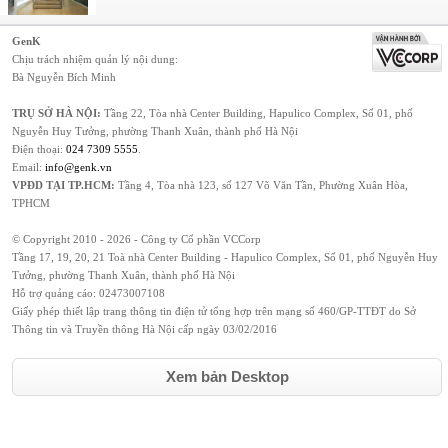
GenK
Chịu trách nhiệm quản lý nội dung:
Bà Nguyễn Bích Minh
TRỤ SỞ HÀ NỘI:
Tầng 22, Tòa nhà Center Building, Hapulico Complex, Số 01, phố
Nguyễn Huy Tưởng, phường Thanh Xuân, thành phố Hà Nội
Điện thoại:
024 7309 5555
.
Email:
info@genk.vn
VPĐD TẠI TP.HCM:
Tầng 4, Tòa nhà 123, số 127 Võ Văn Tần, Phường Xuân Hòa,
TPHCM
© Copyright 2010 - 2026 - Công ty Cổ phần VCCorp
Tầng 17, 19, 20, 21 Toà nhà Center Building - Hapulico Complex, Số 01, phố Nguyễn Huy
Tưởng, phường Thanh Xuân, thành phố Hà Nội
Hỗ trợ quảng cáo:
02473007108
Giấy phép thiết lập trang thông tin điện tử tổng hợp trên mạng số 460/GP-TTĐT do Sở
Thông tin và Truyền thông Hà Nội cấp ngày 03/02/2016
Xem bản Desktop