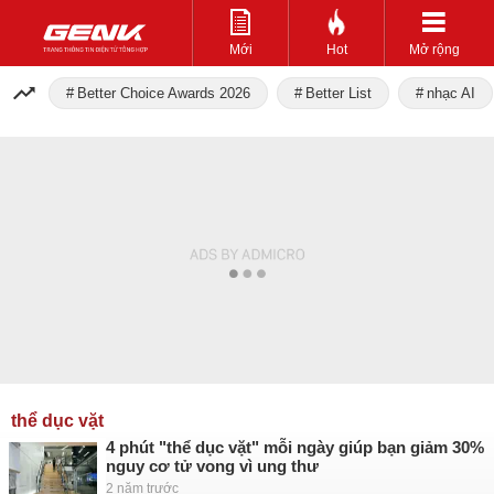
Mới
Hot
Mở rộng
Better Choice Awards 2026
Better List
nhạc AI
thể dục vặt
4 phút "thể dục vặt" mỗi ngày giúp bạn giảm 30%
nguy cơ tử vong vì ung thư
2 năm trước