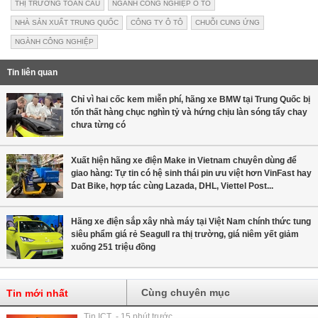
THỊ TRƯỜNG TOÀN CẦU
NGÀNH CÔNG NGHIỆP Ô TÔ
NHÀ SẢN XUẤT TRUNG QUỐC
CÔNG TY Ô TÔ
CHUỖI CUNG ỨNG
NGÀNH CÔNG NGHIỆP
Tin liên quan
Chỉ vì hai cốc kem miễn phí, hãng xe BMW tại Trung Quốc bị
tổn thất hàng chục nghìn tỷ và hứng chịu làn sóng tẩy chay
chưa từng có
Xuất hiện hãng xe điện Make in Vietnam chuyên dùng để
giao hàng: Tự tin có hệ sinh thái pin ưu việt hơn VinFast hay
Dat Bike, hợp tác cùng Lazada, DHL, Viettel Post...
Hãng xe điện sắp xây nhà máy tại Việt Nam chính thức tung
siêu phẩm giá rẻ Seagull ra thị trường, giá niêm yết giảm
xuống 251 triệu đồng
Cùng chuyên mục
Tin mới nhất
Tin ICT - 15 phút trước