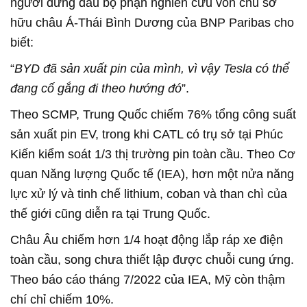
người đứng đầu bộ phận nghiên cứu vốn chủ sở
hữu châu Á-Thái Bình Dương của BNP Paribas cho
biết:
“
BYD đã sản xuất pin của mình, vì vậy Tesla có thể
đang cố gắng đi theo hướng đó
”.
Theo SCMP, Trung Quốc chiếm 76% tổng công suất
sản xuất pin EV, trong khi CATL có trụ sở tại Phúc
Kiến kiểm soát 1/3 thị trường pin toàn cầu. Theo Cơ
quan Năng lượng Quốc tế (IEA), hơn một nửa năng
lực xử lý và tinh chế lithium, coban và than chì của
thế giới cũng diễn ra tại Trung Quốc.
Châu Âu chiếm hơn 1/4 hoạt động lắp ráp xe điện
toàn cầu, song chưa thiết lập được chuỗi cung ứng.
Theo báo cáo tháng 7/2022 của IEA, Mỹ còn thậm
chí chỉ chiếm 10%.