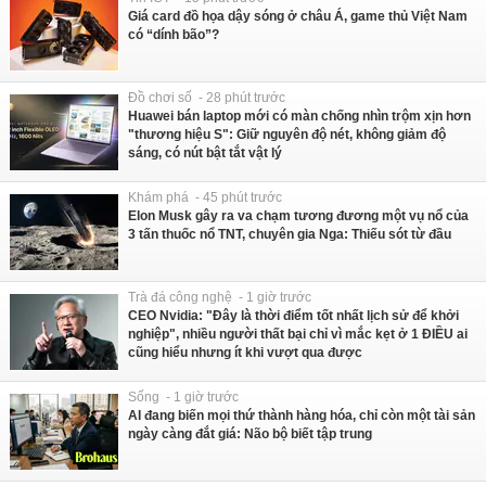
Giá card đồ họa dậy sóng ở châu Á, game thủ Việt Nam
có “dính bão”?
Đồ chơi số - 28 phút trước
Huawei bán laptop mới có màn chống nhìn trộm xịn hơn
"thương hiệu S": Giữ nguyên độ nét, không giảm độ
sáng, có nút bật tắt vật lý
Khám phá - 45 phút trước
Elon Musk gây ra va chạm tương đương một vụ nổ của
3 tấn thuốc nổ TNT, chuyên gia Nga: Thiếu sót từ đầu
Trà đá công nghệ - 1 giờ trước
CEO Nvidia: "Đây là thời điểm tốt nhất lịch sử để khởi
nghiệp", nhiều người thất bại chỉ vì mắc kẹt ở 1 ĐIỀU ai
cũng hiểu nhưng ít khi vượt qua được
Sống - 1 giờ trước
AI đang biến mọi thứ thành hàng hóa, chỉ còn một tài sản
ngày càng đắt giá: Não bộ biết tập trung