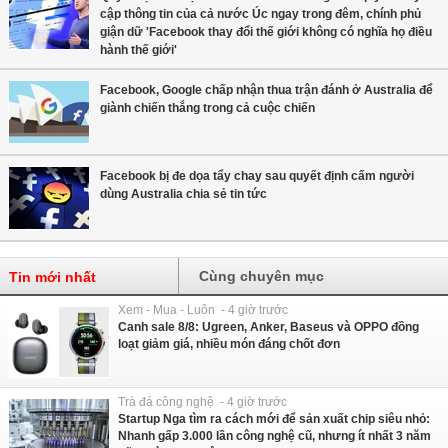
cập thông tin của cả nước Úc ngay trong đêm, chính phủ
giận dữ 'Facebook thay đổi thế giới không có nghĩa họ điều
hành thế giới'
Facebook, Google chấp nhận thua trận đánh ở Australia để
giành chiến thắng trong cả cuộc chiến
Facebook bị đe dọa tẩy chay sau quyết định cấm người
dùng Australia chia sẻ tin tức
Cùng chuyên mục
Tin mới nhất
Xem - Mua - Luôn - 4 giờ trước
Canh sale 8/8: Ugreen, Anker, Baseus và OPPO đồng
loạt giảm giá, nhiều món đáng chốt đơn
Trà đá công nghệ - 4 giờ trước
Startup Nga tìm ra cách mới để sản xuất chip siêu nhỏ:
Nhanh gấp 3.000 lần công nghệ cũ, nhưng ít nhất 3 năm