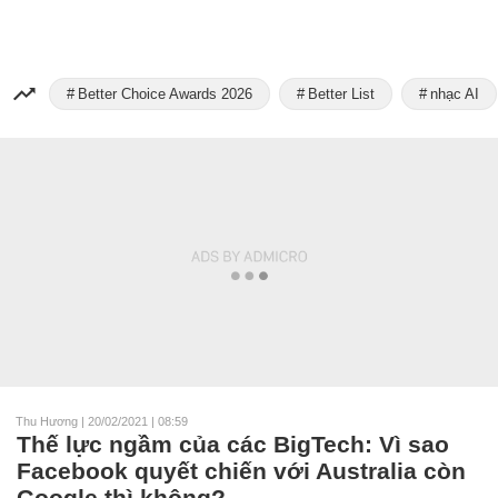
Better Choice Awards 2026
Better List
nhạc AI
Thu Hương
|
20/02/2021 | 08:59
Thế lực ngầm của các BigTech: Vì sao
Facebook quyết chiến với Australia còn
Google thì không?