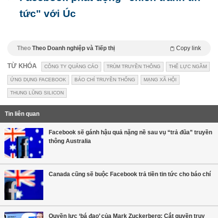
tức" với Úc
Theo
Theo Doanh nghiệp và Tiếp thị
Copy link
TỪ KHÓA
CÔNG TY QUẢNG CÁO
TRÙM TRUYỀN THÔNG
THẾ LỰC NGẦM
ỨNG DỤNG FACEBOOK
BÁO CHÍ TRUYỀN THỐNG
MẠNG XÃ HỘI
THUNG LŨNG SILICON
Tin liên quan
Facebook sẽ gánh hậu quả nặng nề sau vụ “trả đũa” truyền
thông Australia
Canada cũng sẽ buộc Facebook trả tiền tin tức cho báo chí
Quyền lực ‘bá đạo’ của Mark Zuckerberg: Cắt quyền truy