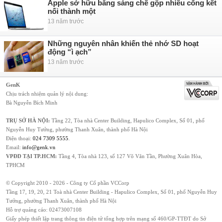
Apple sở hữu bằng sáng chế gộp nhiều cổng kết
nối thành một
13 năm trước
Những nguyên nhân khiến thẻ nhớ SD hoạt
động “ì ạch”
13 năm trước
GenK
Chịu trách nhiệm quản lý nội dung:
Bà Nguyễn Bích Minh
TRỤ SỞ HÀ NỘI:
Tầng 22, Tòa nhà Center Building, Hapulico Complex, Số 01, phố
Nguyễn Huy Tưởng, phường Thanh Xuân, thành phố Hà Nội
Điện thoại:
024 7309 5555
.
Email:
info@genk.vn
VPĐD TẠI TP.HCM:
Tầng 4, Tòa nhà 123, số 127 Võ Văn Tần, Phường Xuân Hòa,
TPHCM
© Copyright 2010 - 2026 - Công ty Cổ phần VCCorp
Tầng 17, 19, 20, 21 Toà nhà Center Building - Hapulico Complex, Số 01, phố Nguyễn Huy
Tưởng, phường Thanh Xuân, thành phố Hà Nội
Hỗ trợ quảng cáo:
02473007108
Giấy phép thiết lập trang thông tin điện tử tổng hợp trên mạng số 460/GP-TTĐT do Sở