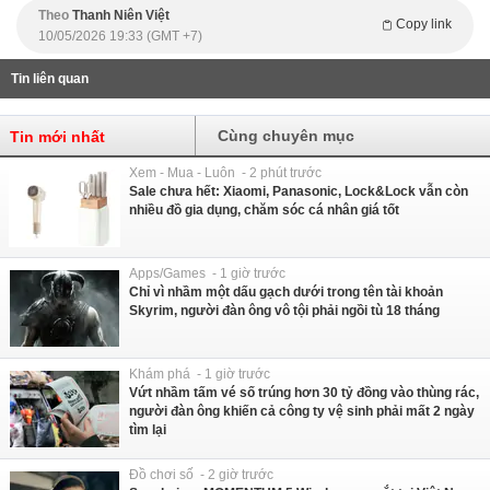
Theo
Thanh Niên Việt
Copy link
10/05/2026 19:33 (GMT +7)
Tin liên quan
Cùng chuyên mục
Tin mới nhất
Xem - Mua - Luôn - 2 phút trước
Sale chưa hết: Xiaomi, Panasonic, Lock&Lock vẫn còn
nhiều đồ gia dụng, chăm sóc cá nhân giá tốt
Apps/Games - 1 giờ trước
Chỉ vì nhầm một dấu gạch dưới trong tên tài khoản
Skyrim, người đàn ông vô tội phải ngồi tù 18 tháng
Khám phá - 1 giờ trước
Vứt nhầm tấm vé số trúng hơn 30 tỷ đồng vào thùng rác,
người đàn ông khiến cả công ty vệ sinh phải mất 2 ngày
tìm lại
Đồ chơi số - 2 giờ trước