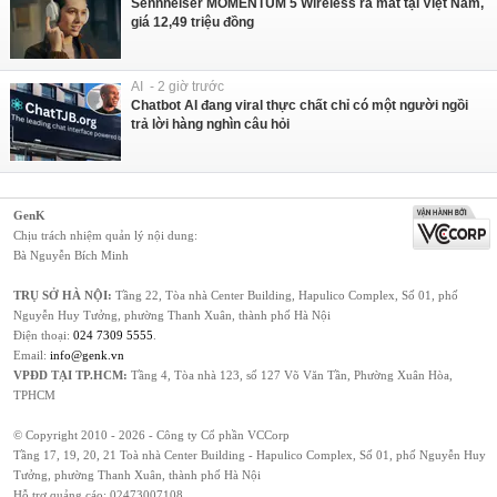
Sennheiser MOMENTUM 5 Wireless ra mắt tại Việt Nam,
giá 12,49 triệu đồng
AI - 2 giờ trước
Chatbot AI đang viral thực chất chỉ có một người ngồi
trả lời hàng nghìn câu hỏi
GenK
Chịu trách nhiệm quản lý nội dung:
Bà Nguyễn Bích Minh
TRỤ SỞ HÀ NỘI:
Tầng 22, Tòa nhà Center Building, Hapulico Complex, Số 01, phố
Nguyễn Huy Tưởng, phường Thanh Xuân, thành phố Hà Nội
Điện thoại:
024 7309 5555
.
Email:
info@genk.vn
VPĐD TẠI TP.HCM:
Tầng 4, Tòa nhà 123, số 127 Võ Văn Tần, Phường Xuân Hòa,
TPHCM
© Copyright 2010 - 2026 - Công ty Cổ phần VCCorp
Tầng 17, 19, 20, 21 Toà nhà Center Building - Hapulico Complex, Số 01, phố Nguyễn Huy
Tưởng, phường Thanh Xuân, thành phố Hà Nội
Hỗ trợ quảng cáo:
02473007108