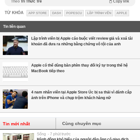
Theo
Trí Thức Trẻ
Copy link
TỪ KHÓA
APP STORE
DASH
POPESCU
LẬP TRÌNH VÊN
APPLE
Tin liên quan
Lập trình viên bị Apple cáo buộc viết review giả và xoá tài
khoản đã đưa ra những bằng chứng vô tội của anh
Apple có thể dùng bàn phím thay đổi ký tự trong thế hệ
MacBook tiếp theo
4 nam nhân viên tại Apple Store Úc bị sa thải vì đánh cắp
ảnh trên iPhone và chụp trộm khách hàng nữ
Cùng chuyên mục
Tin mới nhất
Sống - 7 phút trước
Hành động khó hiểu của người đàn ông có giao dịch