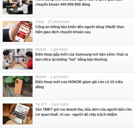
chuyển khoản 499.999.999 đồng
Sống - 37 phút trước
Công an thông báo khẩn đến người dùng VNeID thực
hiện giao dịch chuyển khoản sau
Mobile - 1 giờ trước
Điện thoại gập mới của Samsung mở bán sớm: Hoá ra
bản Ultra lại không "hot" bằng bản thường
Mobile - 1 giờ trước
Điện thoại mới của HONOR giảm giá còn có 10 triệu
đồng
Tin ICT - 3 giờ trước
Sàn TMĐT gửi sai doanh thu, hóa đơn của người bán cho
cơ quan thuế: Ai sai - người đó chịu trách nhiệm