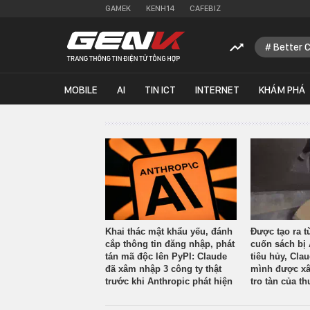
GAMEK
KENH14
CAFEBIZ
Better 
MOBILE
AI
TIN ICT
INTERNET
KHÁM PHÁ
Khai thác mật khẩu yếu, đánh
Được tạo ra t
cắp thông tin đăng nhập, phát
cuốn sách bị 
tán mã độc lên PyPI: Claude
tiêu hủy, Cla
đã xâm nhập 3 công ty thật
mình được xâ
trước khi Anthropic phát hiện
tro tàn của th