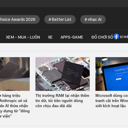
Choice Awards 2026
Better List
nhạc AI
XEM - MUA - LUÔN
XE
APPS-GAME
ĐỒ CHƠI SỐ
BÍ M
ừ hàng triệu
Thị trường RAM lại nhận thêm
Microsoft dùng co
Anthropic xé và
tin dữ, túi tiền người dùng
tranh cãi trên Wi
ude AI thừa nhận
còn chịu đau dài dài
siết kích hoạt lậu
y dựng từ "đống
ư viện"