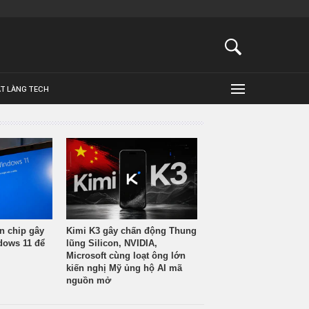
ẬT LÀNG TECH
n chip gây
Kimi K3 gây chấn động Thung
ndows 11 để
lũng Silicon, NVIDIA,
Microsoft cùng loạt ông lớn
kiến nghị Mỹ ủng hộ AI mã
nguồn mở