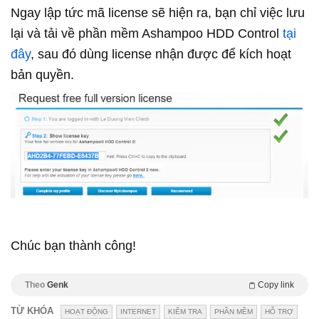
Ngay lập tức mã license sẽ hiện ra, bạn chỉ việc lưu
lại và tải về phần mềm Ashampoo HDD Control
tại
đây
, sau đó dùng license nhận được để kích hoạt
bản quyền.
Chúc bạn thành công!
Theo
Genk
Copy link
TỪ KHÓA
HOẠT ĐỘNG
INTERNET
KIỂM TRA
PHẦN MỀM
HỖ TRỢ