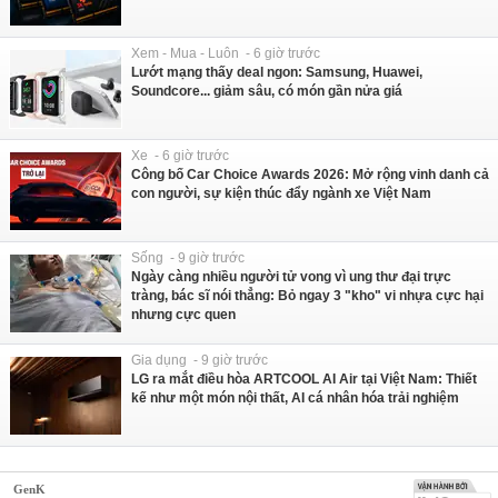
Xem - Mua - Luôn - 6 giờ trước
Lướt mạng thấy deal ngon: Samsung, Huawei,
Soundcore... giảm sâu, có món gần nửa giá
Xe - 6 giờ trước
Công bố Car Choice Awards 2026: Mở rộng vinh danh cả
con người, sự kiện thúc đẩy ngành xe Việt Nam
Sống - 9 giờ trước
Ngày càng nhiều người tử vong vì ung thư đại trực
tràng, bác sĩ nói thẳng: Bỏ ngay 3 "kho" vi nhựa cực hại
nhưng cực quen
Gia dụng - 9 giờ trước
LG ra mắt điều hòa ARTCOOL AI Air tại Việt Nam: Thiết
kế như một món nội thất, AI cá nhân hóa trải nghiệm
GenK