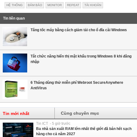
HỆ THỐNG
ĐẢM BẢO
MONITOR
REPEAT
TÀI KHOẢN
Tin liên quan
Tăng tốc máy bằng cách giảm tải cho ổ đĩa cài Windows
Tắt chức năng hiển thị mật khẩu trong Windows 8 khi đăng
nhập
6 Tháng dùng thử miễn phí Webroot SecureAnywhere
AntiVirus
Cùng chuyên mục
Tin mới nhất
Tin ICT - 5 giờ trước
Ba nhà sản xuất RAM lớn nhất thế giới đã bán hết sạch
hàng cho cả năm 2027