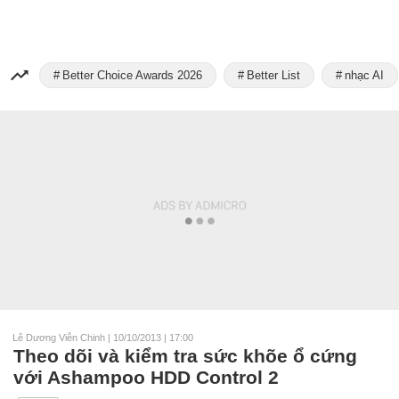
Better Choice Awards 2026
Better List
nhạc AI
Lê Dương Viễn Chinh
|
10/10/2013 | 17:00
Theo dõi và kiểm tra sức khõe ổ cứng
với Ashampoo HDD Control 2