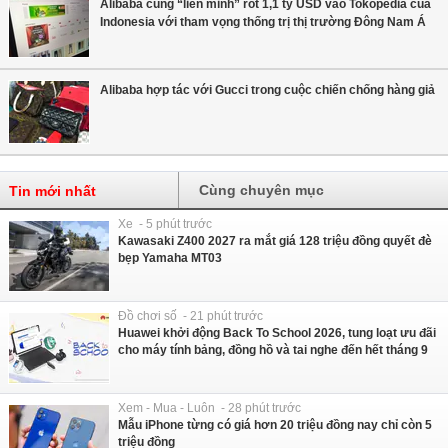
Alibaba cùng “liên minh” rót 1,1 tỷ USD vào Tokopedia của
Indonesia với tham vọng thống trị thị trường Đông Nam Á
Alibaba hợp tác với Gucci trong cuộc chiến chống hàng giả
Cùng chuyên mục
Tin mới nhất
Xe - 5 phút trước
Kawasaki Z400 2027 ra mắt giá 128 triệu đồng quyết đè
bẹp Yamaha MT03
Đồ chơi số - 21 phút trước
Huawei khởi động Back To School 2026, tung loạt ưu đãi
cho máy tính bảng, đồng hồ và tai nghe đến hết tháng 9
Xem - Mua - Luôn - 28 phút trước
Mẫu iPhone từng có giá hơn 20 triệu đồng nay chỉ còn 5
triệu đồng