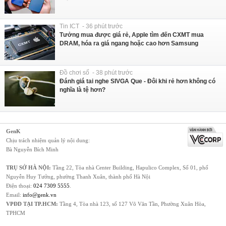
Tin ICT - 36 phút trước
Tưởng mua được giá rẻ, Apple tìm đến CXMT mua
DRAM, hóa ra giá ngang hoặc cao hơn Samsung
Đồ chơi số - 38 phút trước
Đánh giá tai nghe SIVGA Que - Đôi khi rẻ hơn không có
nghĩa là tệ hơn?
GenK
Chịu trách nhiệm quản lý nội dung:
Bà Nguyễn Bích Minh
TRỤ SỞ HÀ NỘI:
Tầng 22, Tòa nhà Center Building, Hapulico Complex, Số 01, phố
Nguyễn Huy Tưởng, phường Thanh Xuân, thành phố Hà Nội
Điện thoại:
024 7309 5555
.
Email:
info@genk.vn
VPĐD TẠI TP.HCM:
Tầng 4, Tòa nhà 123, số 127 Võ Văn Tần, Phường Xuân Hòa,
TPHCM