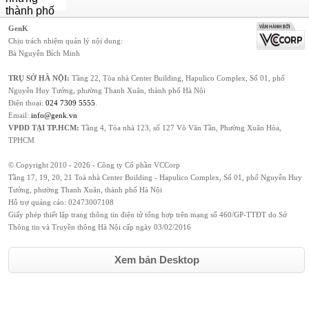
GenK
Chịu trách nhiệm quản lý nội dung:
Bà Nguyễn Bích Minh
TRỤ SỞ HÀ NỘI:
Tầng 22, Tòa nhà Center Building, Hapulico Complex, Số 01, phố
Nguyễn Huy Tưởng, phường Thanh Xuân, thành phố Hà Nội
Điện thoại:
024 7309 5555
.
Email:
info@genk.vn
VPĐD TẠI TP.HCM:
Tầng 4, Tòa nhà 123, số 127 Võ Văn Tần, Phường Xuân Hòa,
TPHCM
© Copyright 2010 - 2026 - Công ty Cổ phần VCCorp
Tầng 17, 19, 20, 21 Toà nhà Center Building - Hapulico Complex, Số 01, phố Nguyễn Huy
Tưởng, phường Thanh Xuân, thành phố Hà Nội
Hỗ trợ quảng cáo:
02473007108
Giấy phép thiết lập trang thông tin điện tử tổng hợp trên mạng số 460/GP-TTĐT do Sở
Thông tin và Truyền thông Hà Nội cấp ngày 03/02/2016
Xem bản Desktop