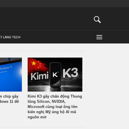
ẬT LÀNG TECH
n chip gây
Kimi K3 gây chấn động Thung
ndows 11 để
lũng Silicon, NVIDIA,
Microsoft cùng loạt ông lớn
kiến nghị Mỹ ủng hộ AI mã
nguồn mở