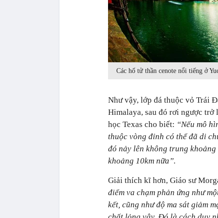
Các hố tử thần cenote nổi tiếng ở Yu
Như vậy, lớp đá thuộc vỏ Trái Đ
Himalaya, sau đó rơi ngược trở 
học Texas cho biết:
“Nếu mô hìn
thuộc vòng đỉnh có thể đã di ch
đó nảy lên không trung khoảng 1
khoảng 10km nữa”.
Giải thích kĩ hơn, Giáo sư Morg
điểm va chạm phản ứng như một 
kết, cũng như độ ma sát giảm m
chất lỏng vậy. Đó là cách duy n