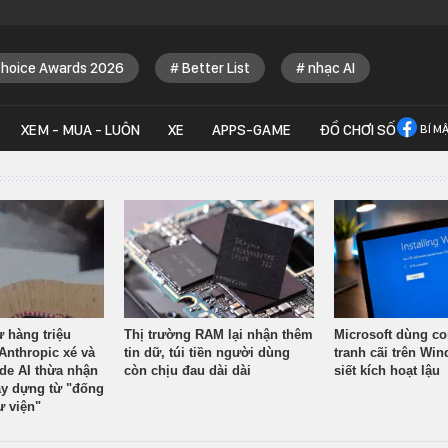
Choice Awards 2026
Better List
nhạc AI
XEM - MUA - LUÔN
XE
APPS-GAME
ĐỒ CHƠI SỐ
BÍ M
ừ hàng triệu
Thị trường RAM lại nhận thêm
Microsoft dùng co
Anthropic xé và
tin dữ, túi tiền người dùng
tranh cãi trên Wi
ude AI thừa nhận
còn chịu đau dài dài
siết kích hoạt lậu
y dựng từ "đống
ư viện"