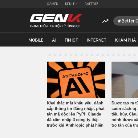
GAMEK
KENH14
CAFEBIZ
Better 
MOBILE
AI
TIN ICT
INTERNET
KHÁM PHÁ
Khai thác mật khẩu yếu, đánh
Được tạo ra t
cắp thông tin đăng nhập, phát
cuốn sách bị 
tán mã độc lên PyPI: Claude
tiêu hủy, Cla
đã xâm nhập 3 công ty thật
mình được xâ
trước khi Anthropic phát hiện
tro tàn của th