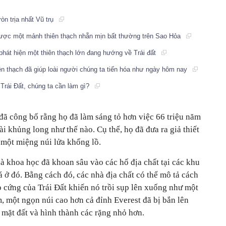
òn trịa nhất Vũ trụ
được một mảnh thiên thạch nhẵn mịn bất thường trên Sao Hỏa
hát hiện một thiên thạch lớn đang hướng về Trái đất
ên thạch đã giúp loài người chúng ta tiến hóa như ngày hôm nay
 Trái Đất, chúng ta cần làm gì?
ã công bố rằng họ đã làm sáng tỏ hơn việc 66 triệu năm
oài khủng long như thế nào. Cụ thể, họ đã đưa ra giả thiết
 một miệng núi lửa khổng lồ.
à khoa học đã khoan sâu vào các hố địa chất tại các khu
á ở đó. Bằng cách đó, các nhà địa chất có thể mô tả cách
ỏ cứng của Trái Đất khiến nó trồi sụp lên xuống như một
, một ngọn núi cao hơn cả đỉnh Everest đã bị bắn lên
i mặt đất và hình thành các rặng nhỏ hơn.