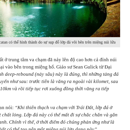
catan có thể hình thành do sự sụp đổ lớp đá vôi bên trên miệng núi lửa
ất ở trung tâm va chạm đã nảy lên độ cao hơn cả đỉnh núi
lại vào bên trong miệng hố. Giáo sư Sean Gulick từ Đại
h deep-rebound (nảy sâu) này là đúng, thì những tảng đá
uyển như sau: trước tiên là văng ra ngoài vài kilomet, sau
0km và rồi tiếp tục rơi xuống đồng thời văng ra tiếp
an nói:
“Khi thiên thạch va chạm với Trái Đất, lớp đá ở
chất lỏng. Lớp đá này có thể mất đi sự chắc chắn và gắn
ạnh. Chính vì thế, ở thời điểm đó chúng phản ứng như là
hất có thể tạo nên một miệng núi lửa dạng này”.