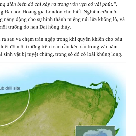
ững diễn biến đó chỉ xảy ra trong vỏn vẹn có vài phút.”
,
ng Đại học Hoàng gia London cho biết. Nghiên cứu mới
g năng động cho sự hình thành miệng núi lửa khổng lồ, và
i môi trường do nạn Đại hồng thủy.
 ra sau va chạm tràn ngập trong khí quyển khiến cho bầu
nhiệt độ môi trường trên toàn cầu kéo dài trong vài năm.
i sinh vật bị tuyệt chủng, trong số đó có loài khủng long.