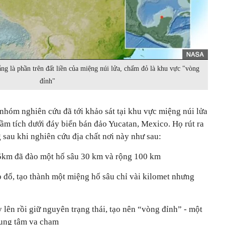
ắng là phần trên đất liền của miệng núi lửa, chấm đỏ là khu vực "vòng
đỉnh"
nhóm nghiên cứu đã tới khảo sát tại khu vực miệng núi lửa
ầm tích dưới đáy biển bán đảo Yucatan, Mexico. Họ rút ra
 sau khi nghiên cứu địa chất nơi này như sau:
15km đã đào một hố sâu 30 km và rộng 100 km
p đổ, tạo thành một miệng hố sâu chỉ vài kilomet nhưng
 lên rồi giữ nguyên trạng thái, tạo nên “vòng đỉnh” - một
rung tâm va chạm