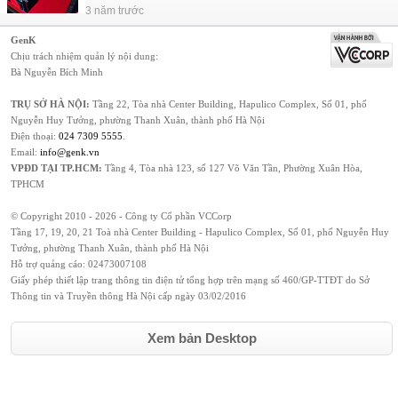
3 năm trước
GenK
Chịu trách nhiệm quản lý nội dung:
Bà Nguyễn Bích Minh
TRỤ SỞ HÀ NỘI:
Tầng 22, Tòa nhà Center Building, Hapulico Complex, Số 01, phố
Nguyễn Huy Tưởng, phường Thanh Xuân, thành phố Hà Nội
Điện thoại:
024 7309 5555
.
Email:
info@genk.vn
VPĐD TẠI TP.HCM:
Tầng 4, Tòa nhà 123, số 127 Võ Văn Tần, Phường Xuân Hòa,
TPHCM
© Copyright 2010 - 2026 - Công ty Cổ phần VCCorp
Tầng 17, 19, 20, 21 Toà nhà Center Building - Hapulico Complex, Số 01, phố Nguyễn Huy
Tưởng, phường Thanh Xuân, thành phố Hà Nội
Hỗ trợ quảng cáo:
02473007108
Giấy phép thiết lập trang thông tin điện tử tổng hợp trên mạng số 460/GP-TTĐT do Sở
Thông tin và Truyền thông Hà Nội cấp ngày 03/02/2016
Xem bản Desktop