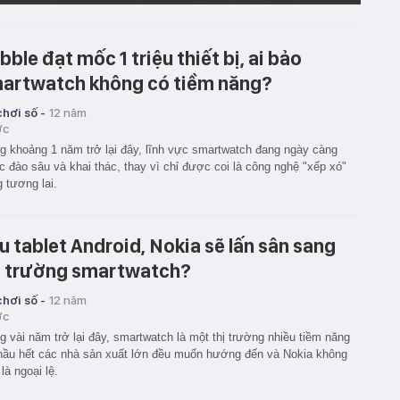
bble đạt mốc 1 triệu thiết bị, ai bảo
artwatch không có tiềm năng?
hơi số -
12 năm
ớc
g khoảng 1 năm trở lại đây, lĩnh vực smartwatch đang ngày càng
 đào sâu và khai thác, thay vì chỉ được coi là công nghệ "xếp xó"
g tương lai.
u tablet Android, Nokia sẽ lấn sân sang
ị trường smartwatch?
hơi số -
12 năm
ớc
g vài năm trở lại đây, smartwatch là một thị trường nhiều tiềm năng
ầu hết các nhà sản xuất lớn đều muốn hướng đến và Nokia không
 là ngoại lệ.