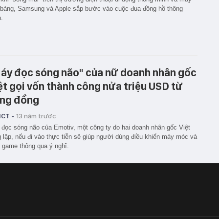
 bảng, Samsung và Apple sắp bước vào cuộc đua đồng hồ thông
.
áy đọc sóng não" của nữ doanh nhân gốc
ệt gọi vốn thành công nửa triệu USD từ
ng đồng
ICT -
13 năm trước
đọc sóng não của Emotiv, một công ty do hai doanh nhân gốc Việt
 lập, nếu đi vào thực tiễn sẽ giúp người dùng điều khiển máy móc và
 game thông qua ý nghĩ.