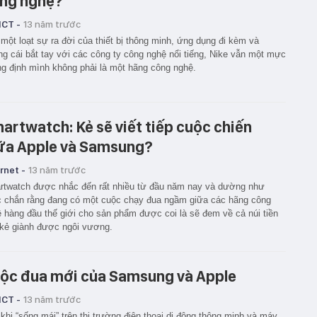
ng nghệ?
ICT -
13 năm trước
một loạt sự ra đời của thiết bị thông minh, ứng dụng đi kèm và
g cái bắt tay với các công ty công nghệ nổi tiếng, Nike vẫn một mực
g định mình không phải là một hãng công nghệ.
artwatch: Kẻ sẽ viết tiếp cuộc chiến
ữa Apple và Samsung?
rnet -
13 năm trước
twatch được nhắc đến rất nhiều từ đầu năm nay và dường như
 chắn rằng đang có một cuộc chạy đua ngầm giữa các hãng công
 hàng đầu thế giới cho sản phẩm được coi là sẽ đem về cả núi tiền
kẻ giành được ngôi vương.
ộc đua mới của Samsung và Apple
ICT -
13 năm trước
khi “sống mái” trên thị trường điện thoại di động thông minh và máy