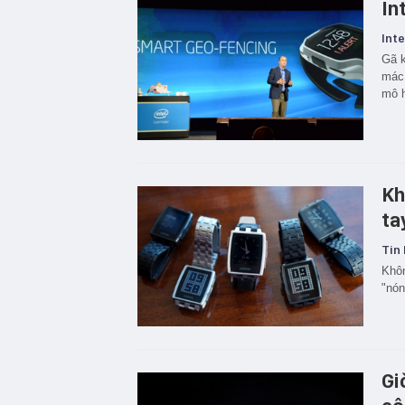
In
Inte
Gã k
mác 
mô h
Kh
ta
Tin 
Khôn
"nón
Gi