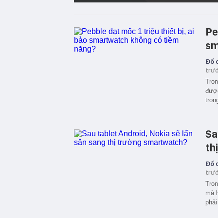
Pe
sm
Đồ c
trư
Tron
được
tron
Sa
th
Đồ c
trư
Tron
mà h
phải