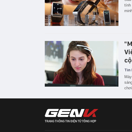
tính
minh
"M
Vi
cộ
Tin 
Máy 
sáng
chơi