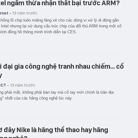
tel ngầm thừa nhận thất bại trước ARM?
rnet -
13 năm trước
hổng lồ chip luôn miệng lăng xê cho các dòng vi xử lý di động gắn
Intel nhưng lại sử dụng cấu trúc chip của đối thủ ARM trong một số
ình đồng hồ thông minh trình diễn tại CES.
i đại gia công nghệ tranh nhau chiếm... cổ
y
ICT -
13 năm trước
g phải mắt, không phải bàn tay mà cổ tay mới chính là trận địa
g" nhất của các hãng công nghệ lúc này.
ờ đây Nike là hãng thể thao hay hãng