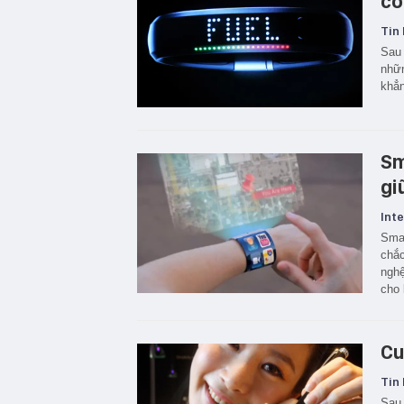
cô
Tin 
Sau 
nhữn
khẳn
Sm
gi
Inte
Smar
chắc
nghệ
cho 
Cu
Tin 
Sau 