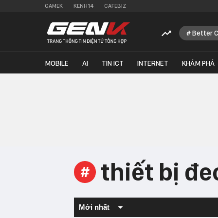
GAMEK
KENH14
CAFEBIZ
Better 
MOBILE
AI
TIN ICT
INTERNET
KHÁM PHÁ
thiết bị đ
#
Mới nhất