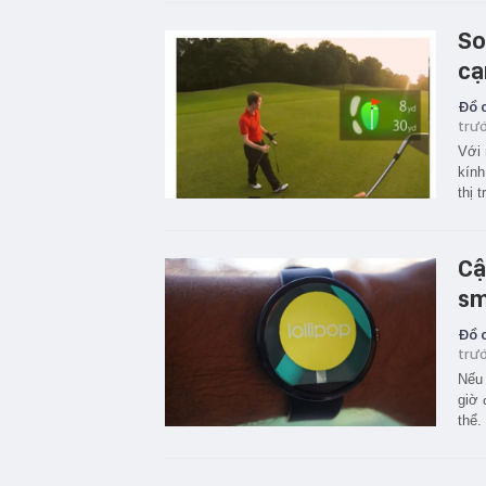
So
cạ
Đồ c
trư
Với 
kính
thị 
Cậ
sm
Đồ c
trư
Nếu 
giờ 
thể.