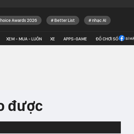
Choice Awards 2026
Better List
nhạc AI
XEM - MUA - LUÔN
XE
APPS-GAME
ĐỒ CHƠI SỐ
BÍ M
eo được