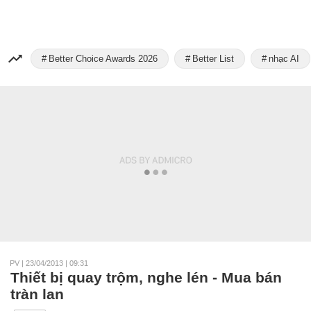
Better Choice Awards 2026
Better List
nhạc AI
PV
|
23/04/2013 | 09:31
Thiết bị quay trộm, nghe lén - Mua bán
tràn lan