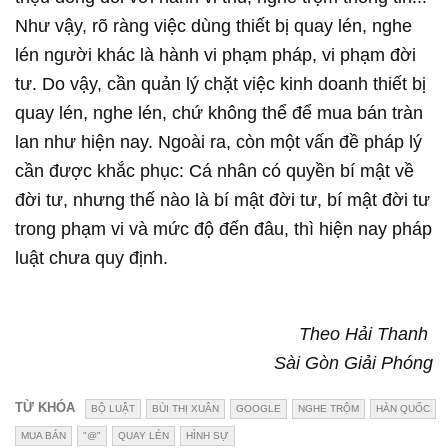
Như vậy, rõ ràng việc dùng thiết bị quay lén, nghe
lén người khác là hành vi phạm pháp, vi phạm đời
tư. Do vậy, cần quản lý chặt việc kinh doanh thiết bị
quay lén, nghe lén, chứ không thể để mua bán tràn
lan như hiện nay. Ngoài ra, còn một vấn đề pháp lý
cần được khắc phục: Cá nhân có quyền bí mật về
đời tư, nhưng thế nào là bí mật đời tư, bí mật đời tư
trong phạm vi và mức độ đến đâu, thì hiện nay pháp
luật chưa quy định.
Theo Hải Thanh
Sài Gòn Giải Phóng
TỪ KHÓA
BỘ LUẬT
BÙI THỊ XUÂN
GOOGLE
NGHE TRỘM
HÀN QUỐC
MUA BÁN
"@"
QUAY LÉN
HÌNH SỰ