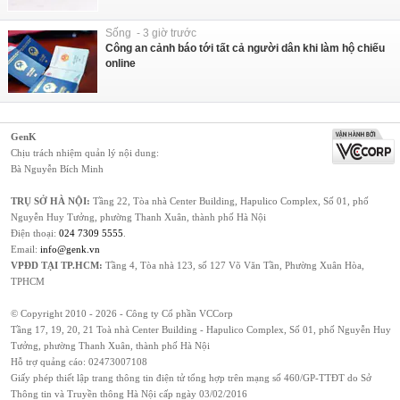
Sống - 3 giờ trước
Công an cảnh báo tới tất cả người dân khi làm hộ chiếu
online
GenK
Chịu trách nhiệm quản lý nội dung:
Bà Nguyễn Bích Minh
TRỤ SỞ HÀ NỘI:
Tầng 22, Tòa nhà Center Building, Hapulico Complex, Số 01, phố
Nguyễn Huy Tưởng, phường Thanh Xuân, thành phố Hà Nội
Điện thoại:
024 7309 5555
.
Email:
info@genk.vn
VPĐD TẠI TP.HCM:
Tầng 4, Tòa nhà 123, số 127 Võ Văn Tần, Phường Xuân Hòa,
TPHCM
© Copyright 2010 - 2026 - Công ty Cổ phần VCCorp
Tầng 17, 19, 20, 21 Toà nhà Center Building - Hapulico Complex, Số 01, phố Nguyễn Huy
Tưởng, phường Thanh Xuân, thành phố Hà Nội
Hỗ trợ quảng cáo:
02473007108
Giấy phép thiết lập trang thông tin điện tử tổng hợp trên mạng số 460/GP-TTĐT do Sở
Thông tin và Truyền thông Hà Nội cấp ngày 03/02/2016