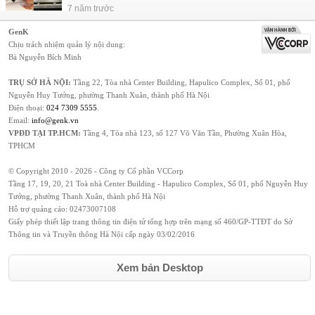
7 năm trước
GenK
Chịu trách nhiệm quản lý nội dung:
Bà Nguyễn Bích Minh
TRỤ SỞ HÀ NỘI:
Tầng 22, Tòa nhà Center Building, Hapulico Complex, Số 01, phố
Nguyễn Huy Tưởng, phường Thanh Xuân, thành phố Hà Nội
Điện thoại:
024 7309 5555
.
Email:
info@genk.vn
VPĐD TẠI TP.HCM:
Tầng 4, Tòa nhà 123, số 127 Võ Văn Tần, Phường Xuân Hòa,
TPHCM
© Copyright 2010 - 2026 - Công ty Cổ phần VCCorp
Tầng 17, 19, 20, 21 Toà nhà Center Building - Hapulico Complex, Số 01, phố Nguyễn Huy
Tưởng, phường Thanh Xuân, thành phố Hà Nội
Hỗ trợ quảng cáo:
02473007108
Giấy phép thiết lập trang thông tin điện tử tổng hợp trên mạng số 460/GP-TTĐT do Sở
Thông tin và Truyền thông Hà Nội cấp ngày 03/02/2016
Xem bản Desktop