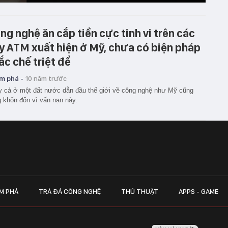
ng nghệ ăn cắp tiền cực tinh vi trên các
y ATM xuất hiện ở Mỹ, chưa có biện pháp
ắc chế triệt để
m phá -
10 năm trước
 cả ở một đất nước dẫn đầu thế giới về công nghệ như Mỹ cũng
 khốn đốn vì vấn nạn này.
M PHÁ
TRÀ ĐÁ CÔNG NGHỆ
THỦ THUẬT
APPS - GAME