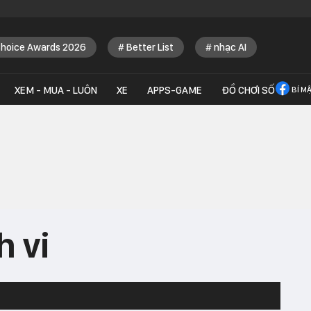
Choice Awards 2026
Better List
nhạc AI
XEM - MUA - LUÔN
XE
APPS-GAME
ĐỒ CHƠI SỐ
BÍ M
h vi