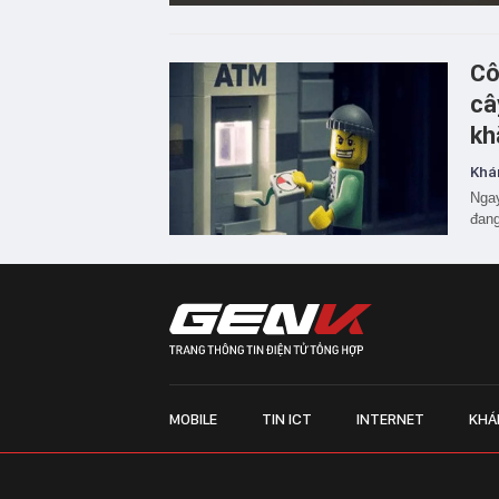
Cô
câ
kh
Khá
Ngay
đang
MOBILE
TIN ICT
INTERNET
KHÁ