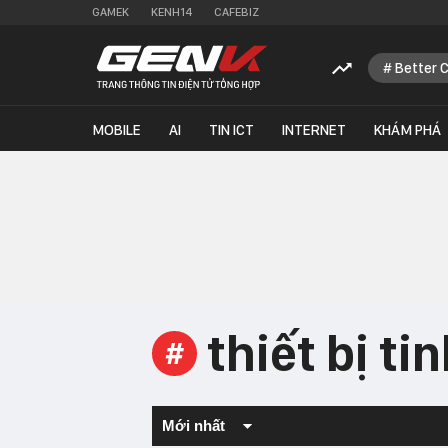
GAMEK
KENH14
CAFEBIZ
Better 
MOBILE
AI
TIN ICT
INTERNET
KHÁM PHÁ
thiết bị tin
#
Mới nhất