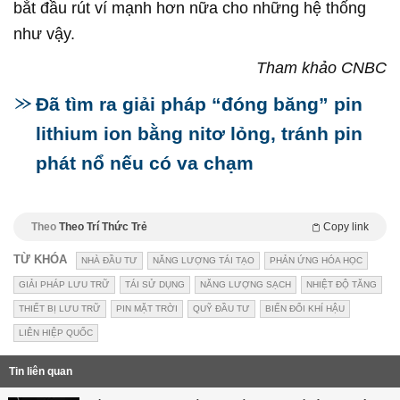
bắt đầu rút ví mạnh hơn nữa cho những hệ thống
như vậy.
Tham khảo CNBC
Đã tìm ra giải pháp “đóng băng” pin
lithium ion bằng nitơ lỏng, tránh pin
phát nổ nếu có va chạm
Theo
Theo Trí Thức Trẻ
Copy link
TỪ KHÓA
NHÀ ĐẦU TƯ
NĂNG LƯỢNG TÁI TẠO
PHẢN ỨNG HÓA HỌC
GIẢI PHÁP LƯU TRỮ
TÁI SỬ DỤNG
NĂNG LƯỢNG SẠCH
NHIỆT ĐỘ TĂNG
THIẾT BỊ LƯU TRỮ
PIN MẶT TRỜI
QUỸ ĐẦU TƯ
BIẾN ĐỔI KHÍ HẬU
LIÊN HIỆP QUỐC
Tin liên quan