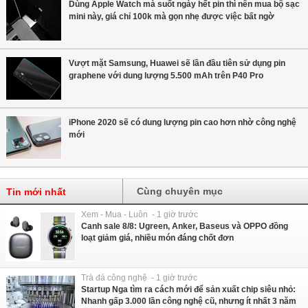
Dùng Apple Watch mà suốt ngày hết pin thì nên mua bộ sạc
mini này, giá chỉ 100k mà gọn nhẹ được việc bất ngờ
Vượt mặt Samsung, Huawei sẽ lần đầu tiên sử dụng pin
graphene với dung lượng 5.500 mAh trên P40 Pro
iPhone 2020 sẽ có dung lượng pin cao hơn nhờ công nghệ
mới
Cùng chuyên mục
Tin mới nhất
Xem - Mua - Luôn - 1 giờ trước
Canh sale 8/8: Ugreen, Anker, Baseus và OPPO đồng
loạt giảm giá, nhiều món đáng chốt đơn
Trà đá công nghệ - 1 giờ trước
Startup Nga tìm ra cách mới để sản xuất chip siêu nhỏ:
Nhanh gấp 3.000 lần công nghệ cũ, nhưng ít nhất 3 năm