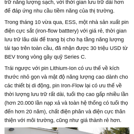
trữ năng lượng sạch, với thời gian lưu trữ dài hơn
để đáp ứng nhu cầu tiềm năng của thị trường.
Trong tháng 10 vừa qua, ESS, một nhà sản xuất pin
điện cực sắt (iron-flow batttery) với giá rẻ, thời gian
lưu trữ lâu dài để trang bị cho hạ tầng năng lượng
tái tạo trên toàn cầu, đã nhận được 30 triệu USD từ
BEV trong vòng gây quỹ Series C.
Trái ngược với pin Lithium-Ion có ưu thế về kích
thước nhỏ gọn và mật độ năng lượng cao dành cho
các thiết bị di động, pin Iron-Flow lại có ưu thế về
thời lượng lưu trữ rất dài, tuổi thọ cao gấp nhiều lần
(hơn 20.000 lần nạp xả và toàn hệ thống có tuổi thọ
đến hơn 20 năm), chất điện phân và điện cực thân
thiện với môi trường, cũng như giá thành rẻ hơn.