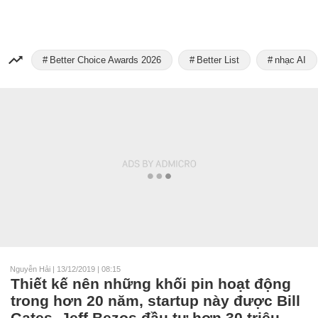
Better Choice Awards 2026
Better List
nhạc AI
Nguyễn Hải
|
13/12/2019 | 08:15
Thiết kế nên những khối pin hoạt động
trong hơn 20 năm, startup này được Bill
Gates, Jeff Bezos đầu tư hơn 30 triệu