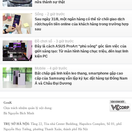
nữa thành sự thật
Sống - 2 giờ trước
Sau ngày 31/8, một ngân hàng có thể từ chối giao dịch
rút/chuyển tiền online của khách hàng trong trường hợp
sau
Đồ chơi số - 3 giờ trước
Đây là cách ASUS ProArt “phủ sóng” góc làm việc của
giới sáng tạo: Từ màn hình hàng chục triệu, đến loạt linh
kiện PC
Mobile - 4 giờ trước
Bất chấp giá linh kiện leo thang, smartphone gập cao
cấp của Samsung vẫn lập kỷ lục đặt hàng tại Đông Nam
Á và Châu Đại Dương
GenK
Chịu trách nhiệm quản lý nội dung:
Bà Nguyễn Bích Minh
TRỤ SỞ HÀ NỘI:
Tầng 22, Tòa nhà Center Building, Hapulico Complex, Số 01, phố
Nguyễn Huy Tưởng, phường Thanh Xuân, thành phố Hà Nội