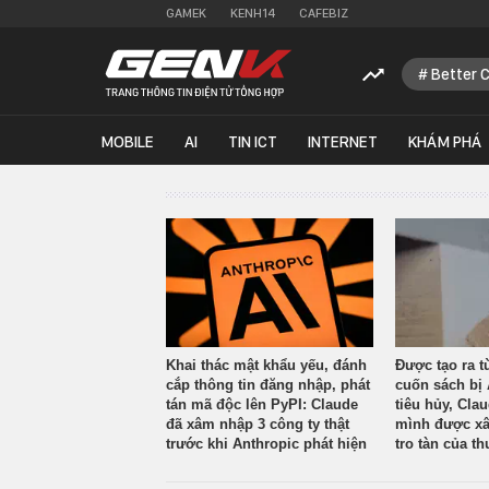
GAMEK
KENH14
CAFEBIZ
Better 
MOBILE
AI
TIN ICT
INTERNET
KHÁM PHÁ
Khai thác mật khẩu yếu, đánh
Được tạo ra t
cắp thông tin đăng nhập, phát
cuốn sách bị 
tán mã độc lên PyPI: Claude
tiêu hủy, Cla
đã xâm nhập 3 công ty thật
mình được xâ
trước khi Anthropic phát hiện
tro tàn của th