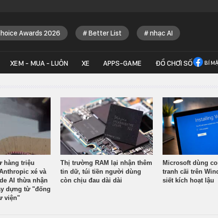
Choice Awards 2026
Better List
nhạc AI
XEM - MUA - LUÔN
XE
APPS-GAME
ĐỒ CHƠI SỐ
BÍ M
ừ hàng triệu
Thị trường RAM lại nhận thêm
Microsoft dùng co
Anthropic xé và
tin dữ, túi tiền người dùng
tranh cãi trên Wi
ude AI thừa nhận
còn chịu đau dài dài
siết kích hoạt lậu
y dựng từ "đống
ư viện"