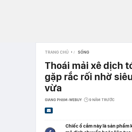
TRANG CHỦ
SỐNG
›
Thoái mải xê dịch t
gặp rắc rối nhờ si
vừa
GIANG PHẠM-WEBUY
9 NĂM TRƯỚC
Chiếc ổ cắm này là sản phẩm 