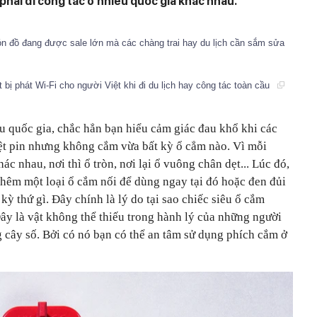
phải đi công tác ở nhiều quốc gia khác nhau.
món đồ đang được sale lớn mà các chàng trai hay du lịch cần sắm sửa
ết bị phát Wi-Fi cho người Việt khi đi du lịch hay công tác toàn cầu
u quốc gia, chắc hẳn bạn hiểu cảm giác đau khổ khi các
ệt pin nhưng không cắm vừa bất kỳ ổ cẳm nào. Vì mỗi
ác nhau, nơi thì ổ tròn, nơi lại ổ vuông chân dẹt... Lúc đó,
thêm một loại ổ cắm nối để dùng ngay tại đó hoặc đen đủi
ỳ thứ gì. Đây chính là lý do tại sao chiếc siêu ổ cắm
 Đây là vật không thể thiếu trong hành lý của những người
g cây số. Bởi có nó bạn có thể an tâm sử dụng phích cắm ở