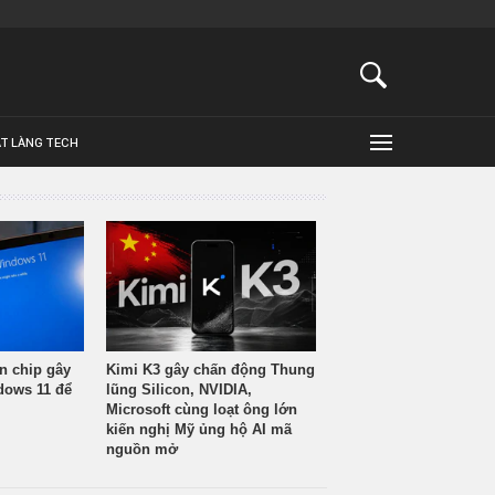
ẬT LÀNG TECH
n chip gây
Kimi K3 gây chấn động Thung
ndows 11 để
lũng Silicon, NVIDIA,
Microsoft cùng loạt ông lớn
kiến nghị Mỹ ủng hộ AI mã
nguồn mở