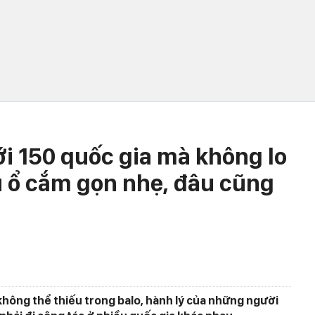
ới 150 quốc gia mà không lo
êu ổ cắm gọn nhẹ, đâu cũng
không thể thiếu trong balo, hành lý của những người