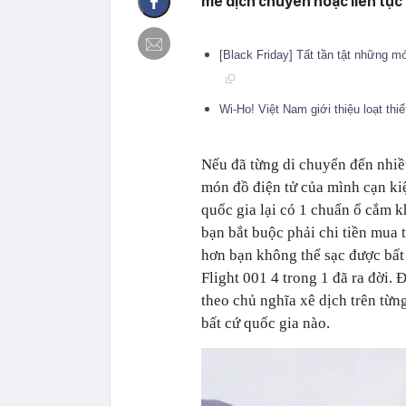
mê dịch chuyển hoặc liên tục 
[Black Friday] Tất tần tật những 
Wi-Ho! Việt Nam giới thiệu loạt thi
Nếu đã từng di chuyển đến nhiề
món đồ điện tử của mình cạn ki
quốc gia lại có 1 chuẩn ổ cắm kh
bạn bắt buộc phải chi tiền mua 
hơn bạn không thể sạc được bất k
Flight 001 4 trong 1 đã ra đời.
theo chủ nghĩa xê dịch trên từn
bất cứ quốc gia nào.