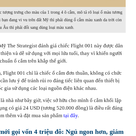
c tượng trưng cho màu của 1 trong 4 ô cắm, mô tả rõ loại ổ màu tương
 bạn đang vi vu trên đất Mỹ thì phải dùng ổ cắm màu xanh da trời còn
u Âu thì phải đổi sang dùng loại màu xanh.
ỹ The Strategist đánh giá chiếc Flight 001 này được dân
 thiện và dễ sử dụng với mọi lứa tuổi, thay vì khiến người
 chuẩn ổ cắm trên khắp thế giới.
, Flight 001 chỉ là chiếc ổ cắm đơn thuần, không có chức
cần lưu ý để tránh rủi ro đáng tiếc liên quan đến thiết bị
uốc gia sử dụng các loại nguồn điện khác nhau.
là nhà như bây giờ, việc sở hữu cho mình ố cắm khối lập
dụng có giá 24 USD (tương 520.000 đồng) là điều rất đáng
xem thêm và đặt mua sản phẩm
tại đây
.
mới gọi vốn 4 triệu đô: Ngủ ngon hơn, giảm