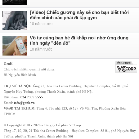
[Video] Chiếc gương này sẽ cho bạn biết thời
điểm chính xác phải đi tập gym
10 năm trước
Vô tư cùng bạn bè đi khắp nơi nhờ ứng dụng
tính ngày "đèn đỏ"
10 năm trước
GenK
Chịu trách nhiệm quản lý nội dung:
Bà Nguyễn Bích Minh
TRỤ SỞ HÀ NỘI:
Tầng 22, Tòa nhà Center Building, Hapulico Complex, Số 01, phố
Nguyễn Huy Tưởng, phường Thanh Xuân, thành phố Hà Nội
Điện thoại:
024 7309 5555
.
Email:
info@genk.vn
VPĐD TẠI TP.HCM:
Tầng 4, Tòa nhà 123, số 127 Võ Văn Tần, Phường Xuân Hòa,
TPHCM
© Copyright 2010 - 2026 - Công ty Cổ phần VCCorp
Tầng 17, 19, 20, 21 Toà nhà Center Building - Hapulico Complex, Số 01, phố Nguyễn Huy
Tưởng, phường Thanh Xuân, thành phố Hà Nội