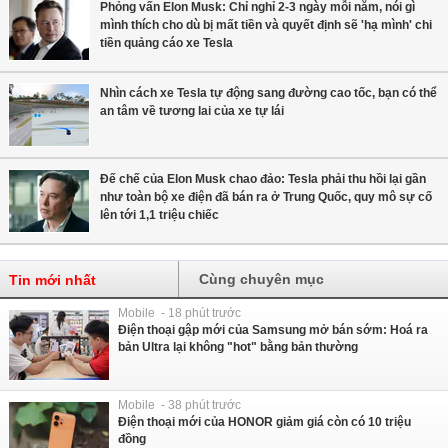
Phỏng vấn Elon Musk: Chỉ nghỉ 2-3 ngày mỗi năm, nói gì
mình thích cho dù bị mất tiền và quyết định sẽ 'hạ mình' chi
tiền quảng cáo xe Tesla
Nhìn cách xe Tesla tự động sang đường cao tốc, bạn có thể
an tâm về tương lai của xe tự lái
Đế chế của Elon Musk chao đảo: Tesla phải thu hồi lại gần
như toàn bộ xe điện đã bán ra ở Trung Quốc, quy mô sự cố
lên tới 1,1 triệu chiếc
Cùng chuyên mục
Tin mới nhất
Mobile - 18 phút trước
Điện thoại gập mới của Samsung mở bán sớm: Hoá ra
bản Ultra lại không "hot" bằng bản thường
Mobile - 38 phút trước
Điện thoại mới của HONOR giảm giá còn có 10 triệu
đồng