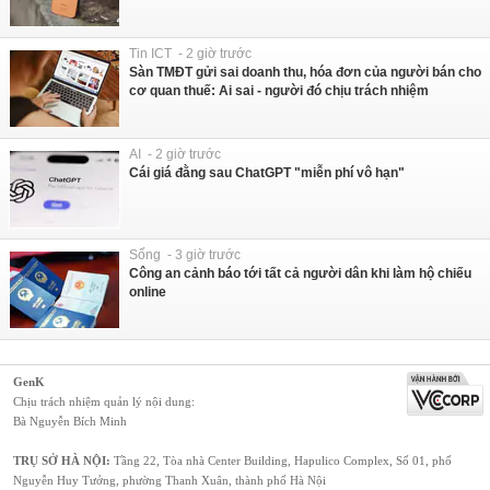
Tin ICT - 2 giờ trước
Sàn TMĐT gửi sai doanh thu, hóa đơn của người bán cho
cơ quan thuế: Ai sai - người đó chịu trách nhiệm
AI - 2 giờ trước
Cái giá đằng sau ChatGPT "miễn phí vô hạn"
Sống - 3 giờ trước
Công an cảnh báo tới tất cả người dân khi làm hộ chiếu
online
GenK
Chịu trách nhiệm quản lý nội dung:
Bà Nguyễn Bích Minh
TRỤ SỞ HÀ NỘI:
Tầng 22, Tòa nhà Center Building, Hapulico Complex, Số 01, phố
Nguyễn Huy Tưởng, phường Thanh Xuân, thành phố Hà Nội