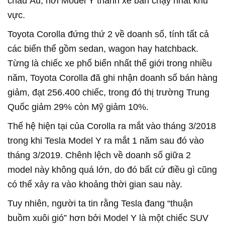
châu Âu, nơi Model Y thành xe bán chạy nhất khu
vực.
Toyota Corolla đứng thứ 2 về doanh số, tính tất cả
các biến thể gồm sedan, wagon hay hatchback.
Từng là chiếc xe phổ biến nhất thế giới trong nhiều
năm, Toyota Corolla đã ghi nhận doanh số bán hàng
giảm, đạt 256.400 chiếc, trong đó thị trường Trung
Quốc giảm 29% còn Mỹ giảm 10%.
Thế hệ hiện tại của Corolla ra mắt vào tháng 3/2018
trong khi Tesla Model Y ra mắt 1 năm sau đó vào
tháng 3/2019. Chênh lệch về doanh số giữa 2
model này không quá lớn, do đó bất cứ điều gì cũng
có thể xảy ra vào khoảng thời gian sau này.
Tuy nhiên, người ta tin rằng Tesla đang “thuận
buồm xuôi gió” hơn bởi Model Y là một chiếc SUV