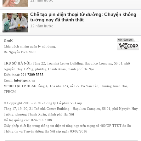
12 năm trước
Chế tạo pin điện thoại từ đường: Chuyện không
tưởng nay đã thành thật
12 năm trước
GenK
Chịu trách nhiệm quản lý nội dung:
Bà Nguyễn Bích Minh
TRỤ SỞ HÀ NỘI:
Tầng 22, Tòa nhà Center Building, Hapulico Complex, Số 01, phố
Nguyễn Huy Tưởng, phường Thanh Xuân, thành phố Hà Nội
Điện thoại:
024 7309 5555
.
Email:
info@genk.vn
VPĐD TẠI TP.HCM:
Tầng 4, Tòa nhà 123, số 127 Võ Văn Tần, Phường Xuân Hòa,
TPHCM
© Copyright 2010 - 2026 - Công ty Cổ phần VCCorp
Tầng 17, 19, 20, 21 Toà nhà Center Building - Hapulico Complex, Số 01, phố Nguyễn Huy
Tưởng, phường Thanh Xuân, thành phố Hà Nội
Hỗ trợ quảng cáo:
02473007108
Giấy phép thiết lập trang thông tin điện tử tổng hợp trên mạng số 460/GP-TTĐT do Sở
Thông tin và Truyền thông Hà Nội cấp ngày 03/02/2016