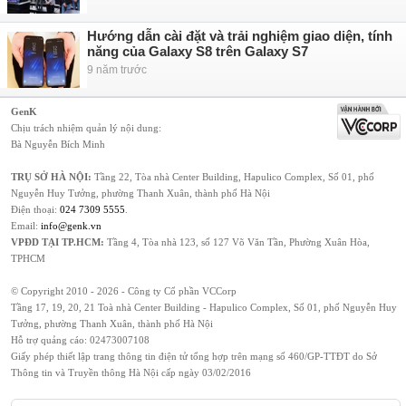
Hướng dẫn cài đặt và trải nghiệm giao diện, tính
năng của Galaxy S8 trên Galaxy S7
9 năm trước
GenK
Chịu trách nhiệm quản lý nội dung:
Bà Nguyễn Bích Minh
TRỤ SỞ HÀ NỘI:
Tầng 22, Tòa nhà Center Building, Hapulico Complex, Số 01, phố
Nguyễn Huy Tưởng, phường Thanh Xuân, thành phố Hà Nội
Điện thoại:
024 7309 5555
.
Email:
info@genk.vn
VPĐD TẠI TP.HCM:
Tầng 4, Tòa nhà 123, số 127 Võ Văn Tần, Phường Xuân Hòa,
TPHCM
© Copyright 2010 - 2026 - Công ty Cổ phần VCCorp
Tầng 17, 19, 20, 21 Toà nhà Center Building - Hapulico Complex, Số 01, phố Nguyễn Huy
Tưởng, phường Thanh Xuân, thành phố Hà Nội
Hỗ trợ quảng cáo:
02473007108
Giấy phép thiết lập trang thông tin điện tử tổng hợp trên mạng số 460/GP-TTĐT do Sở
Thông tin và Truyền thông Hà Nội cấp ngày 03/02/2016