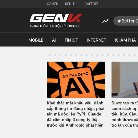
GAMEK
KENH14
CAFEBIZ
Better 
MOBILE
AI
TIN ICT
INTERNET
KHÁM PHÁ
Khai thác mật khẩu yếu, đánh
Được tạo ra t
cắp thông tin đăng nhập, phát
cuốn sách bị 
tán mã độc lên PyPI: Claude
tiêu hủy, Cla
đã xâm nhập 3 công ty thật
mình được xâ
trước khi Anthropic phát hiện
tro tàn của th