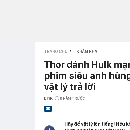
TRANG CHỦ
KHÁM PHÁ
›
Thor đánh Hulk mạn
phim siêu anh hùng
vật lý trả lời
DINK
9 NĂM TRƯỚC
Hãy để vật lý lên tiếng! Nếu 