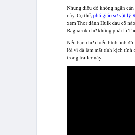
Nhưng điều đó không ngăn cản 
này. Cụ thể,
phó giáo sư vật lý R
xem Thor đánh Hulk đau cỡ nào 
Ragnarok chứ không phải là Th
Nếu bạn chưa hiểu hình ảnh đó t
lỗi vì đã làm mất tính kịch tính 
trong trailer này.