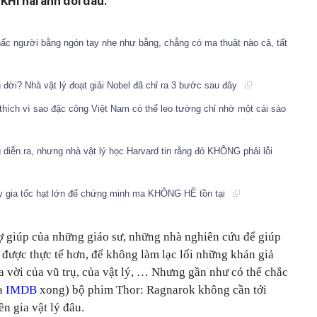
 KHI hai anh đối đầu.
Nhấc người bằng ngón tay nhẹ như bẫng, chẳng có ma thuật nào cả, tất
đời? Nhà vật lý đoạt giải Nobel đã chỉ ra 3 bước sau đây
thích vì sao đặc công Việt Nam có thể leo tường chỉ nhờ một cái sào
g diễn ra, nhưng nhà vật lý học Harvard tin rằng đó KHÔNG phải lỗi
y gia tốc hạt lớn để chứng minh ma KHÔNG HỀ tồn tại
ợ giúp của những giáo sư, những nhà nghiên cứu để giúp
 được thực tế hơn, để không làm lạc lối những khán giả
a vời của vũ trụ, của vật lý, … Nhưng gần như có thể chắc
ra
IMDB
xong) bộ phim Thor: Ragnarok không cần tới
n gia vật lý đâu.