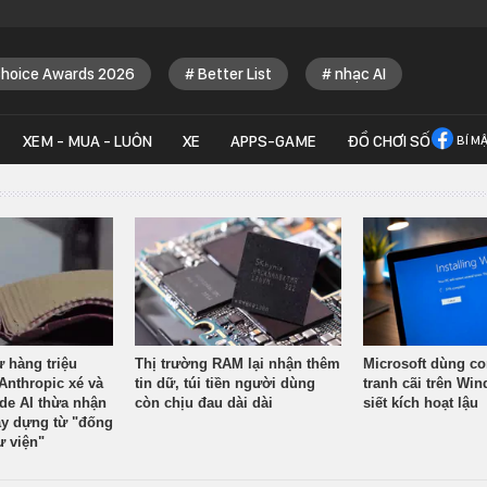
Choice Awards 2026
Better List
nhạc AI
XEM - MUA - LUÔN
XE
APPS-GAME
ĐỒ CHƠI SỐ
BÍ M
ừ hàng triệu
Thị trường RAM lại nhận thêm
Microsoft dùng co
Anthropic xé và
tin dữ, túi tiền người dùng
tranh cãi trên Wi
ude AI thừa nhận
còn chịu đau dài dài
siết kích hoạt lậu
y dựng từ "đống
ư viện"