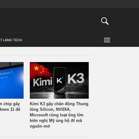
ẬT LÀNG TECH
n chip gây
Kimi K3 gây chấn động Thung
ndows 11 để
lũng Silicon, NVIDIA,
Microsoft cùng loạt ông lớn
kiến nghị Mỹ ủng hộ AI mã
nguồn mở