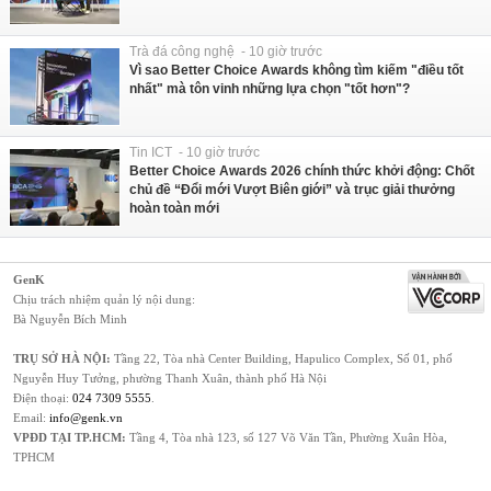
Trà đá công nghệ - 10 giờ trước
Vì sao Better Choice Awards không tìm kiếm "điều tốt
nhất" mà tôn vinh những lựa chọn "tốt hơn"?
Tin ICT - 10 giờ trước
Better Choice Awards 2026 chính thức khởi động: Chốt
chủ đề “Đổi mới Vượt Biên giới” và trục giải thưởng
hoàn toàn mới
GenK
Chịu trách nhiệm quản lý nội dung:
Bà Nguyễn Bích Minh
TRỤ SỞ HÀ NỘI:
Tầng 22, Tòa nhà Center Building, Hapulico Complex, Số 01, phố
Nguyễn Huy Tưởng, phường Thanh Xuân, thành phố Hà Nội
Điện thoại:
024 7309 5555
.
Email:
info@genk.vn
VPĐD TẠI TP.HCM:
Tầng 4, Tòa nhà 123, số 127 Võ Văn Tần, Phường Xuân Hòa,
TPHCM