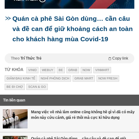
Quán cà phê Sài Gòn dùng… cần câu
và đề can để giữ khoảng cách an toàn
cho khách hàng mùa Covid-19
Theo
Trí Thức Trẻ
Copy link
TỪ KHÓA
VINID
WEBUY
BE
GRAB
NOW
VINMART
GIẢM ĐAU KINH TẾ
NGHỈ PHÒNG DỊCH
GRAB MART
NOW FRESH
BE ĐI CHỢ
SCAN & GO
Tin liên quan
Mang việc về nhà làm online cũng không hề gì vì đã có mấy
món này cứu cánh, giá rẻ thôi mà cực kì hữu dụng
Quán cà phê Sài Gòn dùng… cần câu và đề can để giữ