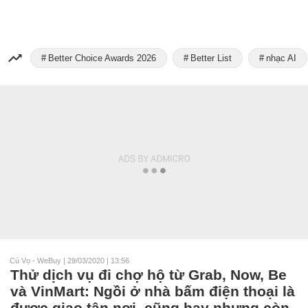
Better Choice Awards 2026
Better List
nhạc AI
Cú Vọ - WeBuy
|
29/03/2020 | 13:56
Thử dịch vụ đi chợ hộ từ Grab, Now, Be
và VinMart: Ngồi ở nhà bấm điện thoại là
được giao tận nơi, cũng hay nhưng còn