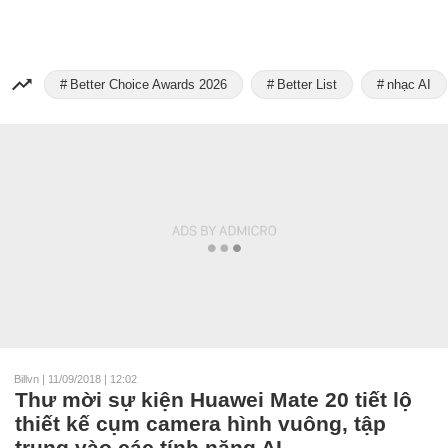
Better Choice Awards 2026
Better List
nhạc AI
Billvn
|
11/09/2018 | 12:02
Thư mời sự kiện Huawei Mate 20 tiết lộ
thiết kế cụm camera hình vuông, tập
trung vào các tính năng AI