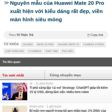
Nguyên mẫu của Huawei Mate 20 Pro
xuất hiện với kiểu dáng rất đẹp, viền
màn hình siêu mỏng
Theo
Trí Thức Trẻ
Copy link
TỪ KHÓA
HUAWEI
MATE 20 PRO
HUAWEI MATE 20
CAMERA VUÔNG
CHIP KIRIN 980
3 CAMERA
CHIP 7NM
THƯ MỜI
Tin liên quan
Cùng chuyên mục
Tin mới nhất
AI - 11 phút trước
Tỉ phú sáng lập 'cá voi' Strategy: ChatGPT giúp tôi kiếm
15 tỷ USD, đừng làm việc nhiều hơn robot
Khám phá - 1 giờ trước
Bí mật rợn người trong bộ gen nhân loại: 1% DNA của