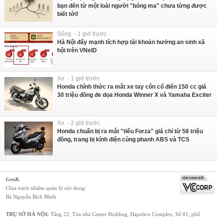
bạn đến từ một loài người "bóng ma" chưa từng được
biết tới!
Sống - 1 giờ trước
Hà Nội đẩy mạnh tích hợp tài khoản hưởng an sinh xã
hội trên VNeID
Xe - 1 giờ trước
Honda chính thức ra mắt xe tay côn cổ điển 150 cc giá
30 triệu đồng đe dọa Honda Winner X và Yamaha Exciter
Xe - 2 giờ trước
Honda chuẩn bị ra mắt "tiểu Forza" giá chỉ từ 58 triệu
đồng, trang bị kính điện cùng phanh ABS và TCS
GenK
Chịu trách nhiệm quản lý nội dung:
Bà Nguyễn Bích Minh
TRỤ SỞ HÀ NỘI:
Tầng 22, Tòa nhà Center Building, Hapulico Complex, Số 01, phố