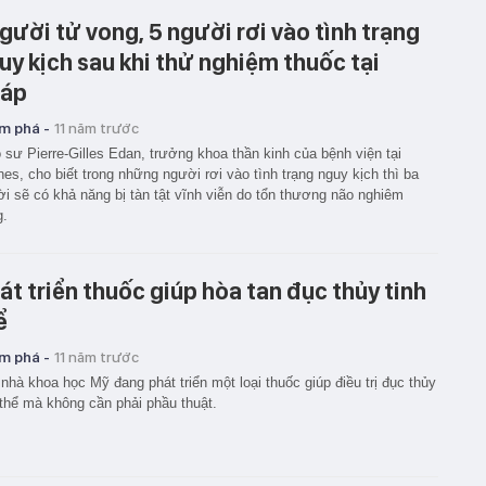
người tử vong, 5 người rơi vào tình trạng
uy kịch sau khi thử nghiệm thuốc tại
áp
m phá -
11 năm trước
 sư Pierre-Gilles Edan, trưởng khoa thần kinh của bệnh viện tại
es, cho biết trong những người rơi vào tình trạng nguy kịch thì ba
i sẽ có khả năng bị tàn tật vĩnh viễn do tổn thương não nghiêm
g.
át triển thuốc giúp hòa tan đục thủy tinh
ể
m phá -
11 năm trước
nhà khoa học Mỹ đang phát triển một loại thuốc giúp điều trị đục thủy
 thể mà không cần phải phầu thuật.