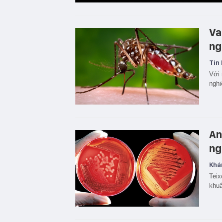
Va
ng
Tin 
Với 
nghi
An
ng
Khá
Teix
khuẩ