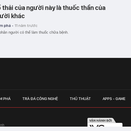
 thải của người này là thuốc thần của
ười khác
m phá -
11 năm trước
phân người có thể làm thuốc chữa bệnh.
M PHÁ
TRÀ ĐÁ CÔNG NGHỆ
THỦ THUẬT
APPS - GAME
inh
Hapulico Complex, Số 01, phố Nguyễn