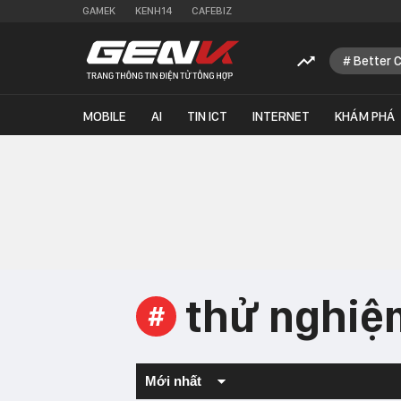
GAMEK
KENH14
CAFEBIZ
Better 
MOBILE
AI
TIN ICT
INTERNET
KHÁM PHÁ
thử nghiệ
#
Mới nhất