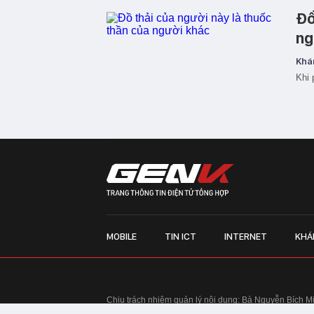
Đồ
ng
Khá
Khi 
MOBILE
TIN ICT
INTERNET
KHÁ
Chịu trách nhiệm quản lý nội dung: Bà Nguyễn Bích M
TRỤ SỞ HÀ NỘI:
Tầng 22, Tòa nhà Center Building, 