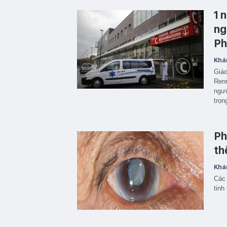
1 
ng
Ph
Khá
Giáo
Renn
ngườ
trọn
Ph
th
Khá
Các 
tinh