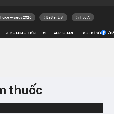
Choice Awards 2026
Better List
nhạc AI
XEM - MUA - LUÔN
XE
APPS-GAME
ĐỒ CHƠI SỐ
BÍ M
m thuốc