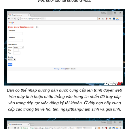
việc khởi tạo tài khoản Gmail.
Bạn có thể nhập đường dẫn được cung cấp lên trình duyệt web
trên máy tính hoặc nhấp thẳng vào trong tin nhắn để truy cập
vào trang tiếp tục việc đăng ký tài khoản. Ở đây bạn hãy cung
cấp các thông tin về họ, tên, ngày/tháng/năm sinh và giới tính.