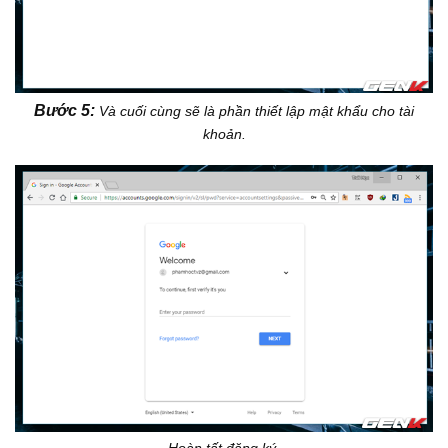
Bước 5:
Và cuối cùng sẽ là phần thiết lập mật khẩu cho tài
khoản.
Hoàn tất đăng ký.