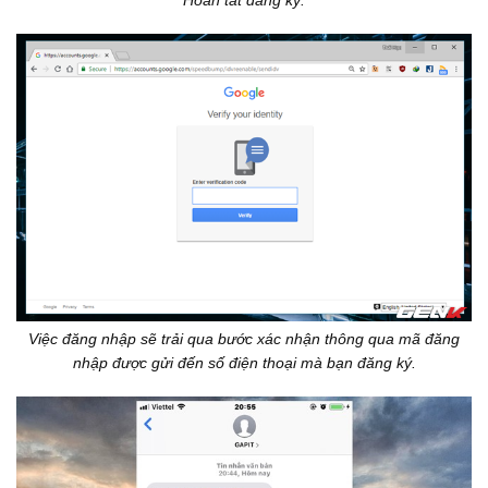
Việc đăng nhập sẽ trải qua bước xác nhận thông qua mã đăng
nhập được gửi đến số điện thoại mà bạn đăng ký.