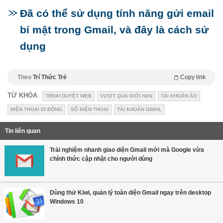
Đã có thể sử dụng tính năng gửi email
bí mật trong Gmail, và đây là cách sử
dụng
Theo
Trí Thức Trẻ
Copy link
TỪ KHÓA
TRÌNH DUYỆT WEB
VƯỢT QUA GIỚI HẠN
TÀI KHOẢN ẢO
ĐIỆN THOẠI DI ĐỘNG
SỐ ĐIỆN THOẠI
TÀI KHOẢN GMAIL
Tin liên quan
Trải nghiệm nhanh giao diện Gmail mới mà Google vừa
chính thức cập nhật cho người dùng
Dùng thử Kiwi, quản lý toàn diện Gmail ngay trên desktop
Windows 10