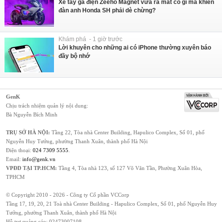
Xe tay ga điện Zeeho Magnet vừa ra mắt có gì mà khiến
đàn anh Honda SH phải dè chừng?
Khám phá - 1 giờ trước
Lời khuyên cho những ai có iPhone thường xuyên báo
đầy bộ nhớ
GenK
Chịu trách nhiệm quản lý nội dung:
Bà Nguyễn Bích Minh
TRỤ SỞ HÀ NỘI:
Tầng 22, Tòa nhà Center Building, Hapulico Complex, Số 01, phố
Nguyễn Huy Tưởng, phường Thanh Xuân, thành phố Hà Nội
Điện thoại:
024 7309 5555
.
Email:
info@genk.vn
VPĐD TẠI TP.HCM:
Tầng 4, Tòa nhà 123, số 127 Võ Văn Tần, Phường Xuân Hòa,
TPHCM
© Copyright 2010 - 2026 - Công ty Cổ phần VCCorp
Tầng 17, 19, 20, 21 Toà nhà Center Building - Hapulico Complex, Số 01, phố Nguyễn Huy
Tưởng, phường Thanh Xuân, thành phố Hà Nội
Hỗ trợ quảng cáo:
02473007108