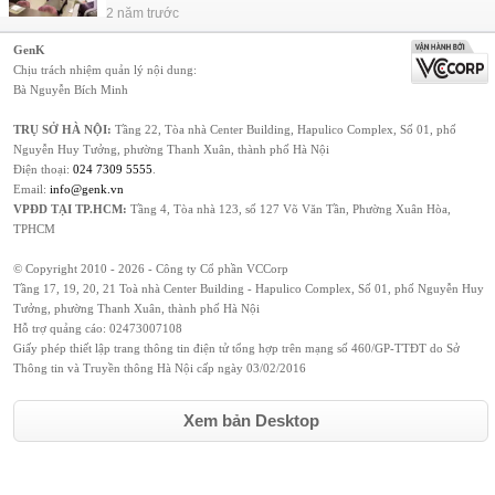
2 năm trước
GenK
Chịu trách nhiệm quản lý nội dung:
Bà Nguyễn Bích Minh
TRỤ SỞ HÀ NỘI:
Tầng 22, Tòa nhà Center Building, Hapulico Complex, Số 01, phố
Nguyễn Huy Tưởng, phường Thanh Xuân, thành phố Hà Nội
Điện thoại:
024 7309 5555
.
Email:
info@genk.vn
VPĐD TẠI TP.HCM:
Tầng 4, Tòa nhà 123, số 127 Võ Văn Tần, Phường Xuân Hòa,
TPHCM
© Copyright 2010 - 2026 - Công ty Cổ phần VCCorp
Tầng 17, 19, 20, 21 Toà nhà Center Building - Hapulico Complex, Số 01, phố Nguyễn Huy
Tưởng, phường Thanh Xuân, thành phố Hà Nội
Hỗ trợ quảng cáo:
02473007108
Giấy phép thiết lập trang thông tin điện tử tổng hợp trên mạng số 460/GP-TTĐT do Sở
Thông tin và Truyền thông Hà Nội cấp ngày 03/02/2016
Xem bản Desktop