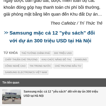
ngày được bàn giao đất, được miễn toàn bộ các
khoản đóng góp hay thanh toán chi phí bồi thường,
giải phóng mặt bằng liên quan đến Khu đất Dự án…
Theo Cafebiz / Trí Thức Trẻ
Samsung mặc cả 12 "yêu sách" đối
với dự án 300 triệu USD tại Hà Nội
TỪ KHÓA
THỦ TƯỚNG CHÍNH PHỦ
300 TRIỆU USD
CHẤP THUẬN CHỦ TRƯƠNG
KHU CHỨC NĂNG ĐÔ THỊ
SAMSUNG
CÔNG NGHỆ CAO
TIN TRONG NƯỚC
CHỦ TRƯƠNG ĐẦU TƯ
SAMSUNG ELECTRONICS VIỆT NAM
Tin liên quan
Samsung mặc cả 12 "yêu sách" đối với dự án 300 triệu
USD tại Hà Nội