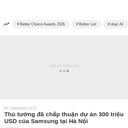
Better Choice Awards 2026
Better List
nhạc AI
PV
|
23/03/2016 | 22:12
Thủ tướng đã chấp thuận dự án 300 triệu
USD của Samsung tại Hà Nội