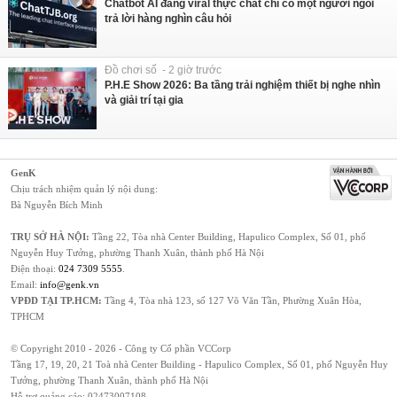
Chatbot AI đang viral thực chất chỉ có một người ngồi
trả lời hàng nghìn câu hỏi
Đồ chơi số - 2 giờ trước
P.H.E Show 2026: Ba tầng trải nghiệm thiết bị nghe nhìn
và giải trí tại gia
GenK
Chịu trách nhiệm quản lý nội dung:
Bà Nguyễn Bích Minh
TRỤ SỞ HÀ NỘI:
Tầng 22, Tòa nhà Center Building, Hapulico Complex, Số 01, phố
Nguyễn Huy Tưởng, phường Thanh Xuân, thành phố Hà Nội
Điện thoại:
024 7309 5555
.
Email:
info@genk.vn
VPĐD TẠI TP.HCM:
Tầng 4, Tòa nhà 123, số 127 Võ Văn Tần, Phường Xuân Hòa,
TPHCM
© Copyright 2010 - 2026 - Công ty Cổ phần VCCorp
Tầng 17, 19, 20, 21 Toà nhà Center Building - Hapulico Complex, Số 01, phố Nguyễn Huy
Tưởng, phường Thanh Xuân, thành phố Hà Nội
Hỗ trợ quảng cáo:
02473007108