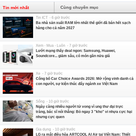
Cùng chuyên mục
Tin mới nhất
Tin ICT - 6 giờ trước
Ba nhà sản xuất RAM lớn nhất thế giới đã bán hết sạch
hàng cho cả năm 2027
Xem - Mua - Luôn - 7 giờ trước
Lướt mạng thấy deal ngon: Samsung, Huawei,
Soundcore... giảm sâu, có món gần nửa giá
Xe - 7 giờ trước
Công bố Car Choice Awards 2026: Mở rộng vinh danh cả
con người, sự kiện thúc đẩy ngành xe Việt Nam
Sống - 10 giờ trước
Ngày càng nhiều người tử vong vì ung thư đại trực
tràng, bác sĩ nói thẳng: Bỏ ngay 3 "kho" vi nhựa cực hại
nhưng cực quen
Gia dụng - 10 giờ trước
LG ra mắt điều hòa ARTCOOL AI Air tại Việt Nam: Thiết