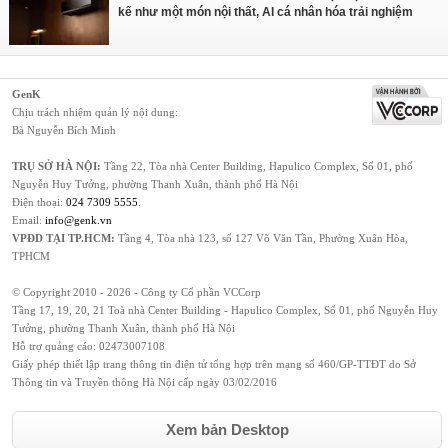
kế như một món nội thất, AI cá nhân hóa trải nghiệm
GenK
Chịu trách nhiệm quản lý nội dung:
Bà Nguyễn Bích Minh
TRỤ SỞ HÀ NỘI:
Tầng 22, Tòa nhà Center Building, Hapulico Complex, Số 01, phố
Nguyễn Huy Tưởng, phường Thanh Xuân, thành phố Hà Nội
Điện thoại:
024 7309 5555
.
Email:
info@genk.vn
VPĐD TẠI TP.HCM:
Tầng 4, Tòa nhà 123, số 127 Võ Văn Tần, Phường Xuân Hòa,
TPHCM
© Copyright 2010 - 2026 - Công ty Cổ phần VCCorp
Tầng 17, 19, 20, 21 Toà nhà Center Building - Hapulico Complex, Số 01, phố Nguyễn Huy
Tưởng, phường Thanh Xuân, thành phố Hà Nội
Hỗ trợ quảng cáo:
02473007108
Giấy phép thiết lập trang thông tin điện tử tổng hợp trên mạng số 460/GP-TTĐT do Sở
Thông tin và Truyền thông Hà Nội cấp ngày 03/02/2016
Xem bản Desktop