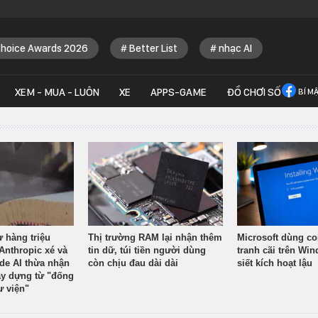
Choice Awards 2026
Better List
nhạc AI
XEM - MUA - LUÔN
XE
APPS-GAME
ĐỒ CHƠI SỐ
BÍ M
ừ hàng triệu
Thị trường RAM lại nhận thêm
Microsoft dùng co
Anthropic xé và
tin dữ, túi tiền người dùng
tranh cãi trên Wi
ude AI thừa nhận
còn chịu đau dài dài
siết kích hoạt lậu
y dựng từ "đống
ư viện"