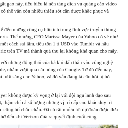
gắt gao này, tiêu biểu là nền tảng dịch vụ quảng cáo video
 có thể vẫn còn nhiều thiếu sót cần được khắc phục và
ể đến những công cụ hữu ích trong lĩnh vực truyền thông
orts. Thế nhưng, CEO Marissa Mayer của Yahoo có vẻ như
 một cách sai lầm, tiêu tốn 1 tỉ USD vào Tumblr và hậu
uric trên TV mà thành quả thu lại không khả quan cho mấy.
a với những động thái của bà khi dấn thân vào công nghệ
ile, nhằm vượt qua cái bóng của Google. Từ đó đến nay,
i tươi sáng cho Yahoo, và đó vẫn đang là câu hỏi bị bỏ
er không được kỳ vọng ở lại với đội ngũ lãnh đạo sau
, thậm chí cả số lượng những vị trí cấp cao khác duy trì
c công bố chắc chắn. Đã có rất nhiều lời dự đoán được đưa
chờ đến khi Verizon đưa ra quyết định cuối cùng.