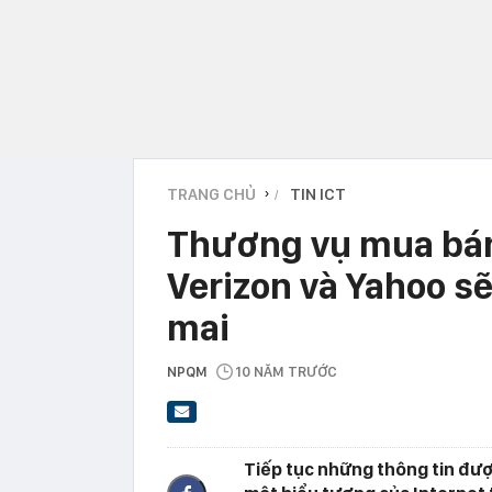
TRANG CHỦ
TIN ICT
›
Thương vụ mua bán 
Verizon và Yahoo s
mai
NPQM
10 NĂM TRƯỚC
Tiếp tục những thông tin được