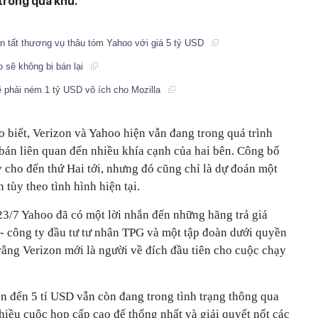
trong quá khứ.
n tất thương vụ thâu tóm Yahoo với giá 5 tỷ USD
o sẽ không bị bán lại
ẽ phải ném 1 tỷ USD vô ích cho Mozilla
 biết, Verizon và Yahoo hiện vẫn đang trong quá trình
 bán liên quan đến nhiều khía cạnh của hai bên. Công bố
y cho đến thứ Hai tới, nhưng đó cũng chỉ là dự đoán một
tùy theo tình hình hiện tại.
23/7 Yahoo đã có một lời nhắn đến những hãng trả giá
- công ty đầu tư tư nhân TPG và một tập đoàn dưới quyền
rằng Verizon mới là người về đích đầu tiên cho cuộc chạy
lên đến 5 tỉ USD vẫn còn đang trong tình trạng thông qua
iều cuộc họp cấp cao để thống nhất và giải quyết nốt các