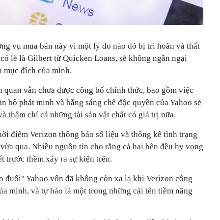
ơng vụ mua bán này vì một lý do nào đó bị trì hoãn và thất
, có lẽ là Gilbert từ Quicken Loans, sẽ không ngần ngại
ện mục đích của mình.
ên quan vẫn chưa được công bố chính thức, bao gồm việc
oàn bộ phát minh và bằng sáng chế độc quyền của Yahoo sẽ
à thậm chí cả những tài sản vật chất có giá trị nữa.
thời điểm Verizon thông báo số liệu và thống kê tình trạng
 vừa qua. Nhiều nguồn tin cho rằng cả hai bên đều hy vọng
ết trước thềm xảy ra sự kiện trên.
eo đuổi" Yahoo vốn đã không còn xa lạ khi Verizon công
ủa mình, và tự hào là một trong những cái tên tiềm năng