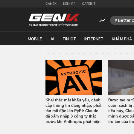
GAMEK
KENH14
CAFEBIZ
Better 
MOBILE
AI
TIN ICT
INTERNET
KHÁM PHÁ
Khai thác mật khẩu yếu, đánh
Được tạo ra t
cắp thông tin đăng nhập, phát
cuốn sách bị 
tán mã độc lên PyPI: Claude
tiêu hủy, Cla
đã xâm nhập 3 công ty thật
mình được xâ
trước khi Anthropic phát hiện
tro tàn của th