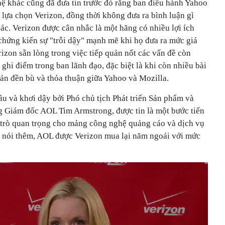
ệ khác cũng đã đưa tin trước đó rằng ban điều hành Yahoo
 lựa chọn Verizon, đồng thời không đưa ra bình luận gì
hác. Verizon được cân nhắc là một hãng có nhiều lợi ích
i chứng kiến sự "trỗi dậy" mạnh mẽ khi họ đưa ra mức giá
rizon sẵn lòng trong việc tiếp quản nốt các vấn đề còn
hi điểm trong ban lãnh đạo, đặc biệt là khi còn nhiều bài
oản đền bù và thỏa thuận giữa Yahoo và Mozilla.
u và khơi dậy bởi Phó chủ tịch Phát triển Sản phẩm và
 Giám đốc AOL Tim Armstrong, được tin là một bước tiến
 trò quan trọng cho mảng công nghệ quảng cáo và dịch vụ
i nói thêm, AOL được Verizon mua lại năm ngoái với mức