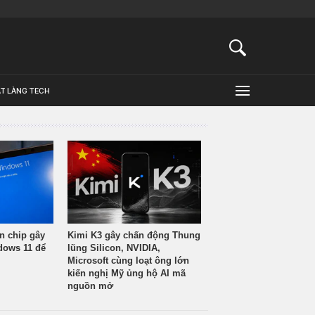
ẬT LÀNG TECH
n chip gây
Kimi K3 gây chấn động Thung
ndows 11 để
lũng Silicon, NVIDIA,
Microsoft cùng loạt ông lớn
kiến nghị Mỹ ủng hộ AI mã
nguồn mở