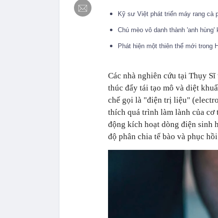
Kỹ sư Việt phát triển máy rang cà 
Chú mèo vô danh thành 'anh hùng' k
Phát hiện một thiên thể mới trong 
Các nhà nghiên cứu tại Thụy Sĩ 
thúc đẩy tái tạo mô và diệt kh
chế gọi là "điện trị liệu" (elec
thích quá trình làm lành của cơ t
động kích hoạt dòng điện sinh h
độ phân chia tế bào và phục hồ