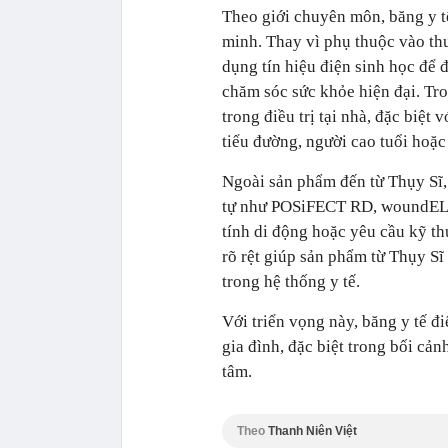
Theo giới chuyên môn, băng y tế
minh. Thay vì phụ thuộc vào thu
dụng tín hiệu điện sinh học để 
chăm sóc sức khỏe hiện đại. Tro
trong điều trị tại nhà, đặc biệ
tiểu đường, người cao tuổi hoặc
Ngoài sản phẩm đến từ Thụy Sĩ, t
tự như POSiFECT RD, woundEL h
tính di động hoặc yêu cầu kỹ th
rõ rệt giúp sản phẩm từ Thụy Sĩ
trong hệ thống y tế.
Với triển vọng này, băng y tế đi
gia đình, đặc biệt trong bối cả
tâm.
Theo
Thanh Niên Việt