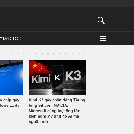
ẬT LÀNG TECH
n chip gây
Kimi K3 gây chấn động Thung
ndows 11 để
lũng Silicon, NVIDIA,
Microsoft cùng loạt ông lớn
kiến nghị Mỹ ủng hộ AI mã
nguồn mở