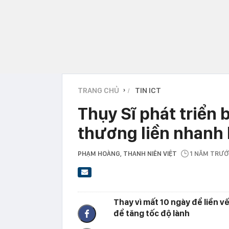
TRANG CHỦ
TIN ICT
›
Thụy Sĩ phát triển b
thương liền nhanh h
PHẠM HOÀNG
, THANH NIÊN VIỆT
1 NĂM TRƯ
Thay vì mất 10 ngày để liền v
để tăng tốc độ lành