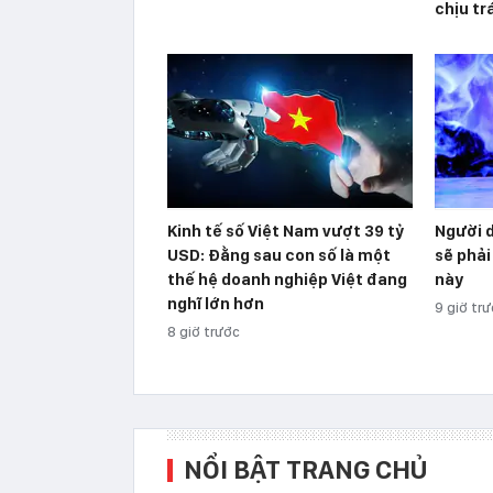
chịu t
Kinh tế số Việt Nam vượt 39 tỷ
Người 
USD: Đằng sau con số là một
sẽ phải
thế hệ doanh nghiệp Việt đang
này
nghĩ lớn hơn
9 giờ tr
8 giờ trước
NỔI BẬT TRANG CHỦ