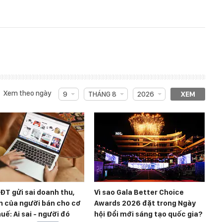
Xem theo ngày
9
THÁNG 8
2026
XEM
T gửi sai doanh thu,
Vì sao Gala Better Choice
n của người bán cho cơ
Awards 2026 đặt trong Ngày
uế: Ai sai - người đó
hội Đổi mới sáng tạo quốc gia?