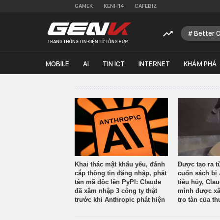
GAMEK
KENH14
CAFEBIZ
Better 
MOBILE
AI
TIN ICT
INTERNET
KHÁM PHÁ
Khai thác mật khẩu yếu, đánh
Được tạo ra t
cắp thông tin đăng nhập, phát
cuốn sách bị 
tán mã độc lên PyPI: Claude
tiêu hủy, Cla
đã xâm nhập 3 công ty thật
mình được xâ
trước khi Anthropic phát hiện
tro tàn của th