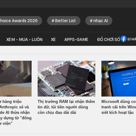
Choice Awards 2026
Better List
nhạc AI
XEM - MUA - LUÔN
XE
APPS-GAME
ĐỒ CHƠI SỐ
BÍ M
ừ hàng triệu
Thị trường RAM lại nhận thêm
Microsoft dùng co
Anthropic xé và
tin dữ, túi tiền người dùng
tranh cãi trên Wi
ude AI thừa nhận
còn chịu đau dài dài
siết kích hoạt lậu
y dựng từ "đống
ư viện"