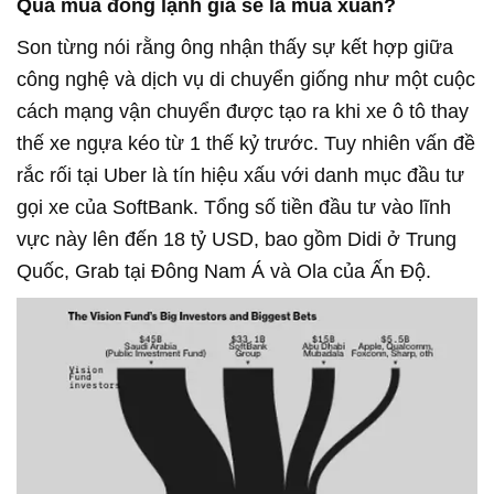
Qua mùa đông lạnh giá sẽ là mùa xuân?
Son từng nói rằng ông nhận thấy sự kết hợp giữa
công nghệ và dịch vụ di chuyển giống như một cuộc
cách mạng vận chuyển được tạo ra khi xe ô tô thay
thế xe ngựa kéo từ 1 thế kỷ trước. Tuy nhiên vấn đề
rắc rối tại Uber là tín hiệu xấu với danh mục đầu tư
gọi xe của SoftBank. Tổng số tiền đầu tư vào lĩnh
vực này lên đến 18 tỷ USD, bao gồm Didi ở Trung
Quốc, Grab tại Đông Nam Á và Ola của Ấn Độ.