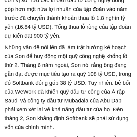
đơn vị sở hữu các khoản đầu tư công nghệ đóng
góp hơn một nửa lợi nhuận của tập đoàn vào năm
trước đã chuyển thành khoản thua lỗ 1,8 nghìn tỷ
yên (16,84 tỷ USD). Tổng thua lỗ ròng của tập đoàn
dự kiến đạt 900 tỷ yên.
Những vấn đề nổi lên đã làm trật hướng kế hoạch
của Son để huy động một quỹ công nghệ khổng lồ
thứ 2. Tháng 6 năm ngoái, Son nói rằng ông đang
gần đạt được mục tiêu tạo ra quỹ 108 tỷ USD, trong
đó Softbank đóng góp 38 tỷ USD. Tuy nhiên, bê bối
của WeWork đã khiến quỹ đầu tư công của Ả rập
Saudi và công ty đầu tư Mubadala của Abu Dabi
phải xem xét lại về khả năng đầu tư của họ. Đến
tháng 2, Son khẳng định Softbank sẽ phải sử dụng
vốn của chính mình.