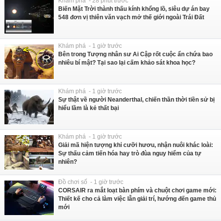
Khám phá - 28 phút trước
Biến Mặt Trời thành thấu kính khổng lồ, siêu dự án bay
548 đơn vị thiên văn vạch mở thế giới ngoài Trái Đất
Khám phá - 1 giờ trước
Bên trong Tượng nhân sư Ai Cập rốt cuộc ẩn chứa bao
nhiêu bí mật? Tại sao lại cấm khảo sát khoa học?
Khám phá - 1 giờ trước
Sự thật về người Neanderthal, chiến thần thời tiền sử bị
hiểu lầm là kẻ thất bại
Khám phá - 1 giờ trước
Giải mã hiện tượng khỉ cưỡi hươu, nhận nuôi khác loài:
Sự thấu cảm tiến hóa hay trò đùa nguy hiểm của tự
nhiên?
Đồ chơi số - 1 giờ trước
CORSAIR ra mắt loạt bàn phím và chuột chơi game mới:
Thiết kế cho cả làm việc lẫn giải trí, hướng đến game thủ
mới