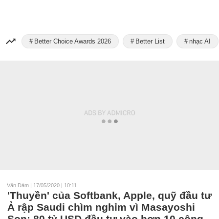
Better Choice Awards 2026
Better List
nhạc AI
Vân Đàm
|
17/05/2020 | 10:11
'Thuyền' của Softbank, Apple, quỹ đầu tư
Ả rập Saudi chìm nghỉm vì Masayoshi
Son: 80 tỷ USD đầu tư vào hơn 10 công