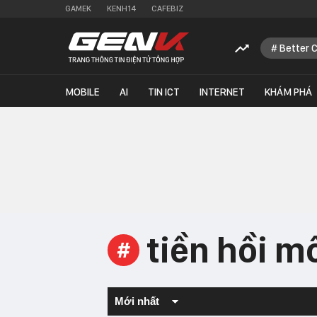
GAMEK
KENH14
CAFEBIZ
Better 
MOBILE
AI
TIN ICT
INTERNET
KHÁM PHÁ
tiền hồi m
#
Mới nhất