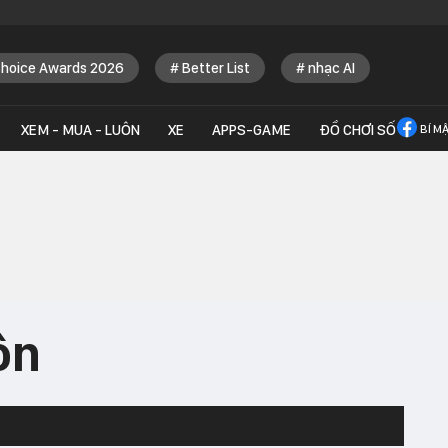
Choice Awards 2026
Better List
nhạc AI
XEM - MUA - LUÔN
XE
APPS-GAME
ĐỒ CHƠI SỐ
BÍ M
ôn