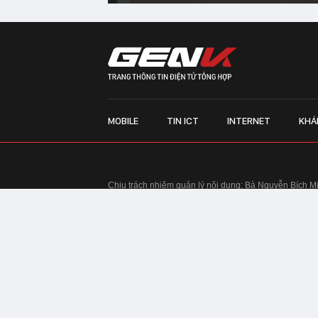
MOBILE
TIN ICT
INTERNET
KHÁ
Chịu trách nhiệm quản lý nội dung: Bà Nguyễn Bích M
TRỤ SỞ HÀ NỘI:
Tầng 22, Tòa nhà Center Building, 
Huy Tưởng, phường Thanh Xuân, thành phố Hà Nội
Điện thoại: 024 7309 5555.
Email:
info@genk.vn
VPĐD TẠI TP.HCM:
Tầng 4, Tòa nhà 123, số 127 Võ
© Copyright 2010 - 2026 - Công ty Cổ phần VCCorp
Tầng 17, 19, 20, 21 Toà nhà Center Building - Hapul
Tưởng, phường Thanh Xuân, thành phố Hà Nội
Giấy phép thiết lập trang thông tin điện tử tổng hợp