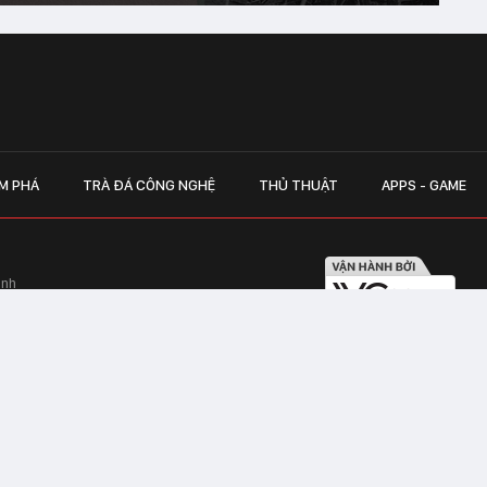
M PHÁ
TRÀ ĐÁ CÔNG NGHỆ
THỦ THUẬT
APPS - GAME
inh
Hapulico Complex, Số 01, phố Nguyễn
LIÊN HỆ QUẢN
 Văn Tần, Phường Xuân Hòa, TPHCM
Hotline hỗ trợ quảng cáo:
ico Complex, Số 01, phố Nguyễn Huy
Email:
giaitrixahoi@admicr
Hỗ trợ & CSKH: Admicro
 trên mạng số 460/GP-TTĐT do Sở Thông