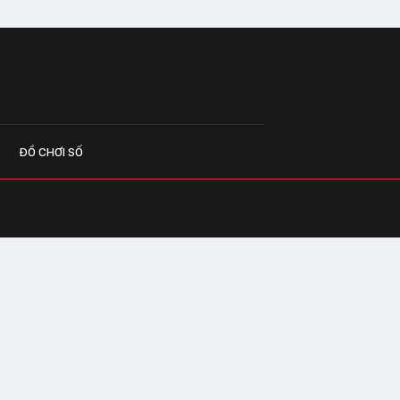
ĐỒ CHƠI SỐ
G CÁO
o.vn