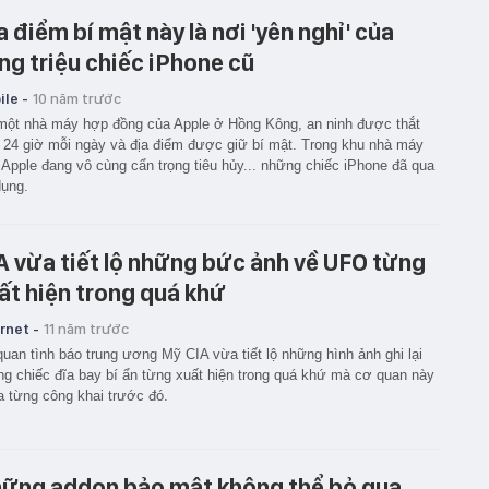
a điểm bí mật này là nơi 'yên nghỉ' của
ng triệu chiếc iPhone cũ
le -
10 năm trước
một nhà máy hợp đồng của Apple ở Hồng Kông, an ninh được thắt
 24 giờ mỗi ngày và địa điểm được giữ bí mật. Trong khu nhà máy
 Apple đang vô cùng cẩn trọng tiêu hủy... những chiếc iPhone đã qua
ụng.
A vừa tiết lộ những bức ảnh về UFO từng
ất hiện trong quá khứ
rnet -
11 năm trước
uan tình báo trung ương Mỹ CIA vừa tiết lộ những hình ảnh ghi lại
g chiếc đĩa bay bí ẩn từng xuất hiện trong quá khứ mà cơ quan này
 từng công khai trước đó.
ững addon bảo mật không thể bỏ qua