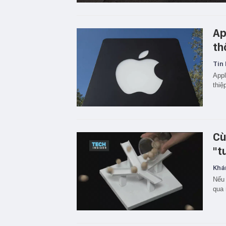
Ap
th
Tin 
Appl
thiệ
Cù
"t
Khá
Nếu 
qua 