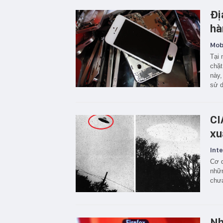
Đị
hà
Mobi
Tại 
chặt
này,
sử d
CI
xu
Inte
Cơ q
nhữn
chưa
Nh