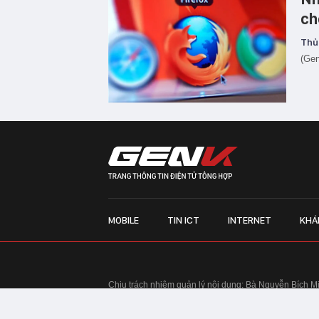
ch
Thủ
(Gen
MOBILE
TIN ICT
INTERNET
KHÁ
Chịu trách nhiệm quản lý nội dung: Bà Nguyễn Bích M
TRỤ SỞ HÀ NỘI:
Tầng 22, Tòa nhà Center Building, 
Huy Tưởng, phường Thanh Xuân, thành phố Hà Nội