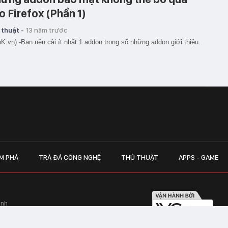
o Firefox (Phần 1)
 thuật -
13 năm trước
K.vn) -Bạn nên cài ít nhất 1 addon trong số những addon giới thiệu.
M PHÁ
TRÀ ĐÁ CÔNG NGHỆ
THỦ THUẬT
APPS - GAME
inh
Hapulico Complex, Số 01, phố Nguyễn