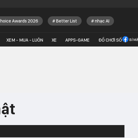
Choice Awards 2026
Better List
nhạc AI
XEM - MUA - LUÔN
XE
APPS-GAME
ĐỒ CHƠI SỐ
BÍ M
mật