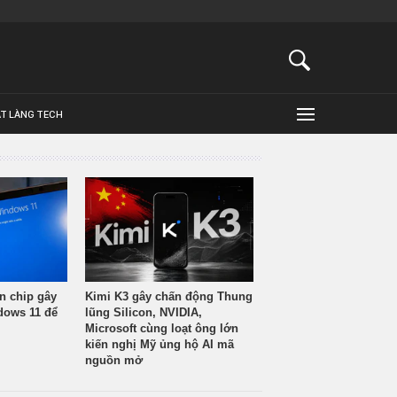
ẬT LÀNG TECH
n chip gây
Kimi K3 gây chấn động Thung
ndows 11 để
lũng Silicon, NVIDIA,
Microsoft cùng loạt ông lớn
kiến nghị Mỹ ủng hộ AI mã
nguồn mở