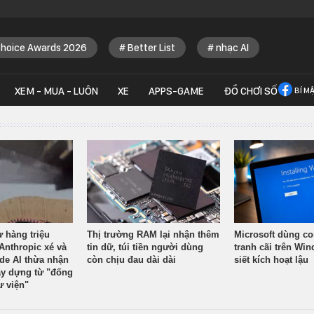
Choice Awards 2026
Better List
nhạc AI
XEM - MUA - LUÔN
XE
APPS-GAME
ĐỒ CHƠI SỐ
BÍ M
ừ hàng triệu
Thị trường RAM lại nhận thêm
Microsoft dùng co
Anthropic xé và
tin dữ, túi tiền người dùng
tranh cãi trên Wi
ude AI thừa nhận
còn chịu đau dài dài
siết kích hoạt lậu
y dựng từ "đống
ư viện"