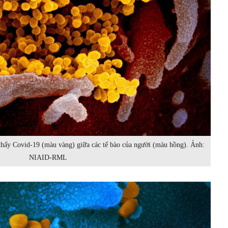
 thấy Covid-19 (màu vàng) giữa các tế bào của người (màu hồng). Ảnh:
NIAID-RML