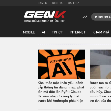
GAMEK
KENH14
CAFEBIZ
Better 
MOBILE
AI
TIN ICT
INTERNET
KHÁM PHÁ
Khai thác mật khẩu yếu, đánh
Được tạo ra t
cắp thông tin đăng nhập, phát
cuốn sách bị 
tán mã độc lên PyPI: Claude
tiêu hủy, Cla
đã xâm nhập 3 công ty thật
mình được xâ
trước khi Anthropic phát hiện
tro tàn của th