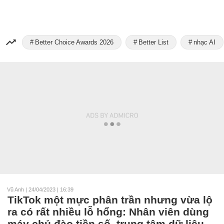
Better Choice Awards 2026
Better List
nhạc AI
Vũ Anh
|
24/04/2023 | 16:39
TikTok một mực phân trần nhưng vừa lộ
ra có rất nhiều lỗ hổng: Nhân viên dùng
máy chủ đào tiền số, trung tâm dữ liệu