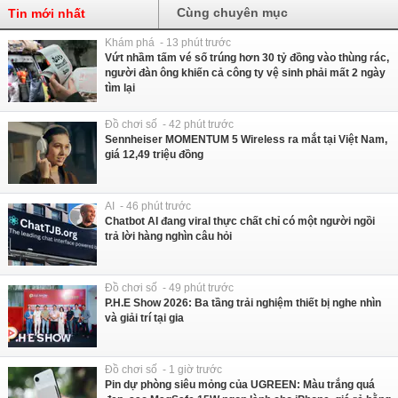
Cùng chuyên mục
Tin mới nhất
Khám phá - 13 phút trước
Vứt nhầm tấm vé số trúng hơn 30 tỷ đồng vào thùng rác,
người đàn ông khiến cả công ty vệ sinh phải mất 2 ngày
tìm lại
Đồ chơi số - 42 phút trước
Sennheiser MOMENTUM 5 Wireless ra mắt tại Việt Nam,
giá 12,49 triệu đồng
AI - 46 phút trước
Chatbot AI đang viral thực chất chỉ có một người ngồi
trả lời hàng nghìn câu hỏi
Đồ chơi số - 49 phút trước
P.H.E Show 2026: Ba tầng trải nghiệm thiết bị nghe nhìn
và giải trí tại gia
Đồ chơi số - 1 giờ trước
Pin dự phòng siêu mỏng của UGREEN: Màu trắng quá