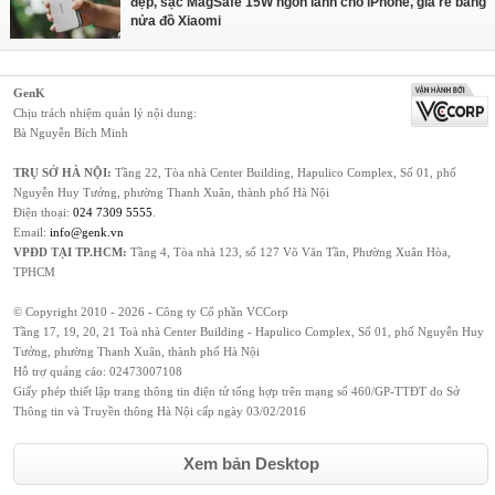
đẹp, sạc MagSafe 15W ngon lành cho iPhone, giá rẻ bằng
nửa đồ Xiaomi
GenK
Chịu trách nhiệm quản lý nội dung:
Bà Nguyễn Bích Minh
TRỤ SỞ HÀ NỘI:
Tầng 22, Tòa nhà Center Building, Hapulico Complex, Số 01, phố
Nguyễn Huy Tưởng, phường Thanh Xuân, thành phố Hà Nội
Điện thoại:
024 7309 5555
.
Email:
info@genk.vn
VPĐD TẠI TP.HCM:
Tầng 4, Tòa nhà 123, số 127 Võ Văn Tần, Phường Xuân Hòa,
TPHCM
© Copyright 2010 - 2026 - Công ty Cổ phần VCCorp
Tầng 17, 19, 20, 21 Toà nhà Center Building - Hapulico Complex, Số 01, phố Nguyễn Huy
Tưởng, phường Thanh Xuân, thành phố Hà Nội
Hỗ trợ quảng cáo:
02473007108
Giấy phép thiết lập trang thông tin điện tử tổng hợp trên mạng số 460/GP-TTĐT do Sở
Thông tin và Truyền thông Hà Nội cấp ngày 03/02/2016
Xem bản Desktop