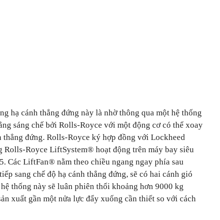
ng hạ cánh thẳng đứng này là nhờ thông qua một hệ thống
ằng sáng chế bởi Rolls-Royce với một động cơ có thể xoay
nh thẳng đứng. Rolls-Royce ký hợp đồng với Lockheed
g Rolls-Royce LiftSystem® hoạt động trên máy bay siêu
5. Các LiftFan® nằm theo chiều ngang ngay phía sau
iếp sang chế độ hạ cánh thẳng đứng, sẽ có hai cánh gió
 hệ thống này sẽ luân phiên thổi khoảng hơn 9000 kg
ản xuất gần một nửa lực đẩy xuống cần thiết so với cách