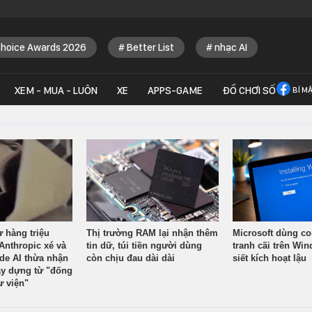
Choice Awards 2026
Better List
nhạc AI
XEM - MUA - LUÔN
XE
APPS-GAME
ĐỒ CHƠI SỐ
BÍ M
ừ hàng triệu
Thị trường RAM lại nhận thêm
Microsoft dùng co
Anthropic xé và
tin dữ, túi tiền người dùng
tranh cãi trên Wi
ude AI thừa nhận
còn chịu đau dài dài
siết kích hoạt lậu
y dựng từ "đống
ư viện"