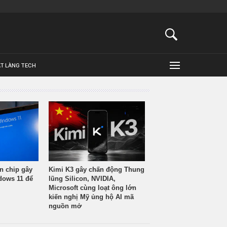
ẬT LÀNG TECH
n chip gây
Kimi K3 gây chấn động Thung
ndows 11 để
lũng Silicon, NVIDIA,
Microsoft cùng loạt ông lớn
kiến nghị Mỹ ủng hộ AI mã
nguồn mở