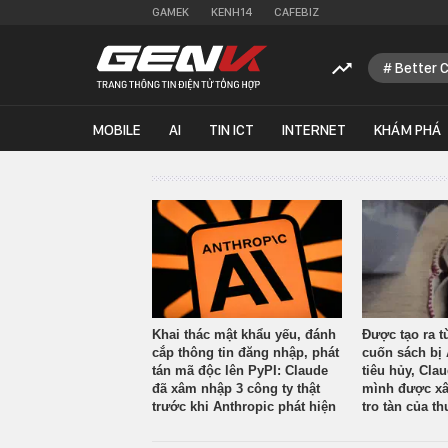
GAMEK
KENH14
CAFEBIZ
Better 
MOBILE
AI
TIN ICT
INTERNET
KHÁM PHÁ
Khai thác mật khẩu yếu, đánh
Được tạo ra t
cắp thông tin đăng nhập, phát
cuốn sách bị 
tán mã độc lên PyPI: Claude
tiêu hủy, Cla
đã xâm nhập 3 công ty thật
mình được xâ
trước khi Anthropic phát hiện
tro tàn của th