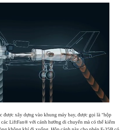
c được xây dựng vào khung máy bay, được gọi là "hộp
ủa các LiftFan® với cánh hướng di chuyển mà có thể kiểm
dòng không khí đi xuống. Hộp cánh này cho phép F-35B có