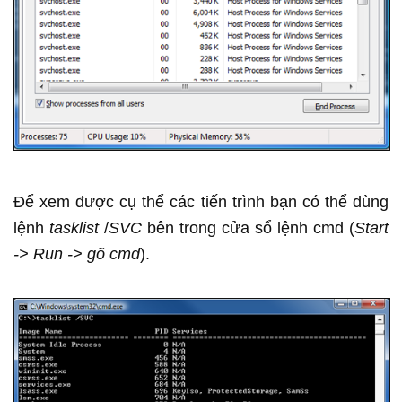
Để xem được cụ thể các tiến trình bạn có thể dùng
lệnh
tasklist
/
SVC
bên trong cửa sổ lệnh cmd (
Start
-> Run -> gõ cmd
).