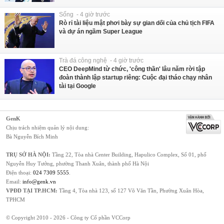
Sống - 4 giờ trước
Rò rỉ tài liệu mật phơi bày sự gian dối của chủ tịch FIFA
và dự án ngầm Super League
Trà đá công nghệ - 4 giờ trước
CEO DeepMind từ chức, 'công thần' lâu năm rời tập
đoàn thành lập startup riêng: Cuộc đại tháo chạy nhân
tài tại Google
GenK
Chịu trách nhiệm quản lý nội dung:
Bà Nguyễn Bích Minh
TRỤ SỞ HÀ NỘI:
Tầng 22, Tòa nhà Center Building, Hapulico Complex, Số 01, phố
Nguyễn Huy Tưởng, phường Thanh Xuân, thành phố Hà Nội
Điện thoại:
024 7309 5555
.
Email:
info@genk.vn
VPĐD TẠI TP.HCM:
Tầng 4, Tòa nhà 123, số 127 Võ Văn Tần, Phường Xuân Hòa,
TPHCM
© Copyright 2010 - 2026 - Công ty Cổ phần VCCorp