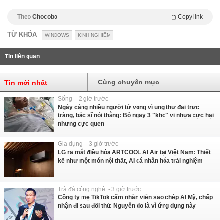
Theo
Chocobo
Copy link
TỪ KHÓA
WINDOWS
KINH NGHIỆM
Tin liên quan
Cùng chuyên mục
Tin mới nhất
Sống - 2 giờ trước
Ngày càng nhiều người tử vong vì ung thư đại trực
tràng, bác sĩ nói thẳng: Bỏ ngay 3 "kho" vi nhựa cực hại
nhưng cực quen
Gia dụng - 3 giờ trước
LG ra mắt điều hòa ARTCOOL AI Air tại Việt Nam: Thiết
kế như một món nội thất, AI cá nhân hóa trải nghiệm
Trà đá công nghệ - 3 giờ trước
Công ty mẹ TikTok cấm nhân viên sao chép AI Mỹ, chấp
nhận đi sau đối thủ: Nguyên do là vì ứng dụng này