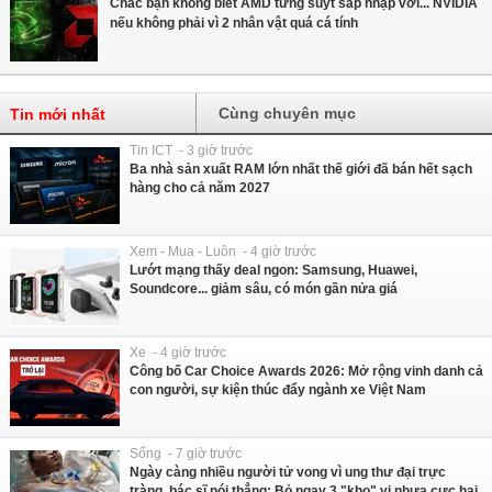
Chắc bạn không biết AMD từng suýt sáp nhập với... NVIDIA
nếu không phải vì 2 nhân vật quá cá tính
Cùng chuyên mục
Tin mới nhất
Tin ICT - 3 giờ trước
Ba nhà sản xuất RAM lớn nhất thế giới đã bán hết sạch
hàng cho cả năm 2027
Xem - Mua - Luôn - 4 giờ trước
Lướt mạng thấy deal ngon: Samsung, Huawei,
Soundcore... giảm sâu, có món gần nửa giá
Xe - 4 giờ trước
Công bố Car Choice Awards 2026: Mở rộng vinh danh cả
con người, sự kiện thúc đẩy ngành xe Việt Nam
Sống - 7 giờ trước
Ngày càng nhiều người tử vong vì ung thư đại trực
tràng, bác sĩ nói thẳng: Bỏ ngay 3 "kho" vi nhựa cực hại