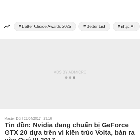
Better Choice Awards 2026
Better List
nhạc AI
Master Dùi
|
22/04/2017 | 23:16
Tin đồn: Nvidia đang chuẩn bị GeForce
GTX 20 dựa trên vi kiến trúc Volta, bán ra
vào Quý III 2017