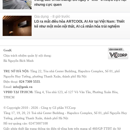
nhưng cực quen
Gia dụng - 8 giờ trước
LG ra mắt điều hòa ARTCOOL AI Air tại Việt Nam: Thiết
kế như một món nội thất, AI cá nhân hóa trải nghiệm
GenK
Chịu trách nhiệm quản lý nội dung:
Bà Nguyễn Bích Minh
TRỤ SỞ HÀ NỘI:
Tầng 22, Tòa nhà Center Building, Hapulico Complex, Số 01, phố
Nguyễn Huy Tưởng, phường Thanh Xuân, thành phố Hà Nội
Điện thoại:
024 7309 5555
.
Email:
info@genk.vn
VPĐD TẠI TP.HCM:
Tầng 4, Tòa nhà 123, số 127 Võ Văn Tần, Phường Xuân Hòa,
TPHCM
© Copyright 2010 - 2026 - Công ty Cổ phần VCCorp
Tầng 17, 19, 20, 21 Toà nhà Center Building - Hapulico Complex, Số 01, phố Nguyễn Huy
Tưởng, phường Thanh Xuân, thành phố Hà Nội
Hỗ trợ quảng cáo:
02473007108
Giấy phép thiết lập trang thông tin điện tử tổng hợp trên mạng số 460/GP-TTĐT do Sở