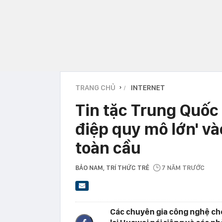
TRANG CHỦ
INTERNET
›
Tin tặc Trung Quốc 
điệp quy mô lớn' v
toàn cầu
BẢO NAM
, TRÍ THỨC TRẺ
7 NĂM TRƯỚC
Các chuyên gia công nghệ cho