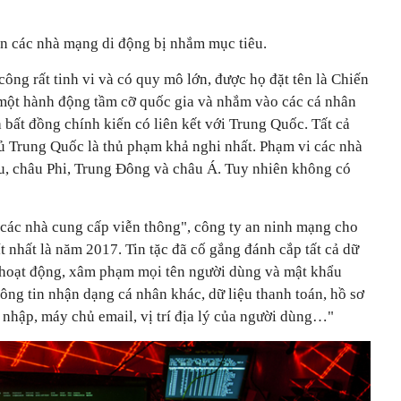
n các nhà mạng di động bị nhắm mục tiêu.
công rất tinh vi và có quy mô lớn, được họ đặt tên là Chiến
 một hành động tầm cỡ quốc gia và nhắm vào các cá nhân
bất đồng chính kiến có ​​liên kết với Trung Quốc. Tất cả
ủ Trung Quốc là thủ phạm khả nghi nhất. Phạm vi các nhà
u, châu Phi, Trung Đông và châu Á. Tuy nhiên không có
các nhà cung cấp viễn thông", công ty an ninh mạng cho
ít nhất là năm 2017. Tin tặc đã cố gắng đánh cắp tất cả dữ
c hoạt động, xâm phạm mọi tên người dùng và mật khẩu
hông tin nhận dạng cá nhân khác, dữ liệu thanh toán, hồ sơ
g nhập, máy chủ email, vị trí địa lý của người dùng…"