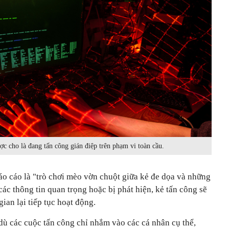
c cho là đang tấn công gián điệp trên phạm vi toàn cầu.
áo cáo là "trò chơi mèo vờn chuột giữa kẻ đe dọa và những
các thông tin quan trọng hoặc bị phát hiện, kẻ tấn công sẽ
ian lại tiếp tục hoạt động.
dù các cuộc tấn công chỉ nhắm vào các cá nhân cụ thể,