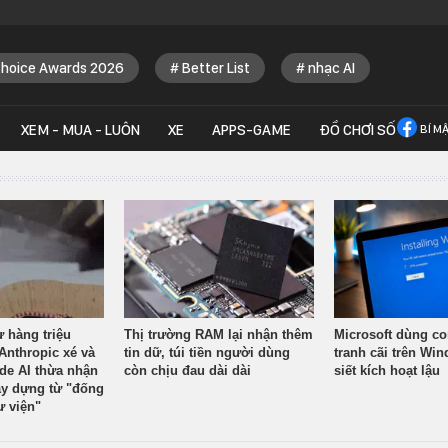
Choice Awards 2026
Better List
nhạc AI
XEM - MUA - LUÔN
XE
APPS-GAME
ĐỒ CHƠI SỐ
BÍ M
ừ hàng triệu
Thị trường RAM lại nhận thêm
Microsoft dùng co
Anthropic xé và
tin dữ, túi tiền người dùng
tranh cãi trên Wi
ude AI thừa nhận
còn chịu đau dài dài
siết kích hoạt lậu
y dựng từ "đống
ư viện"