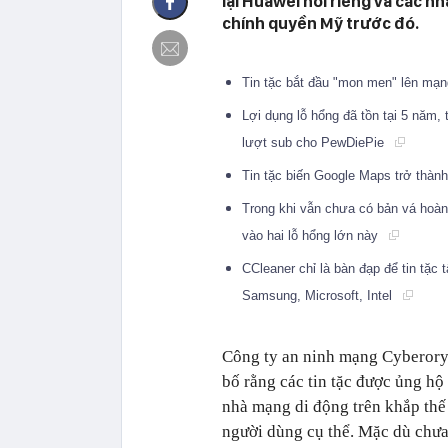
lại Huawei nói riêng và các 
chính quyền Mỹ trước đó.
Tin tặc bắt đầu "mon men" lên mạn
Lợi dụng lỗ hổng đã tồn tại 5 năm,
lượt sub cho PewDiePie
Tin tặc biến Google Maps trở thàn
Trong khi vẫn chưa có bản vá hoàn 
vào hai lỗ hổng lớn này
CCleaner chỉ là bàn đạp để tin tặc
Samsung, Microsoft, Intel
Công ty an ninh mạng Cyberory 
bố rằng các tin tặc được ủng h
nhà mạng di động trên khắp thế 
người dùng cụ thể. Mặc dù chưa 