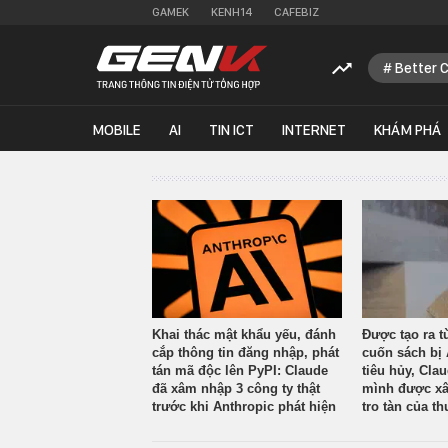
GAMEK
KENH14
CAFEBIZ
Better 
MOBILE
AI
TIN ICT
INTERNET
KHÁM PHÁ
Khai thác mật khẩu yếu, đánh
Được tạo ra t
cắp thông tin đăng nhập, phát
cuốn sách bị 
tán mã độc lên PyPI: Claude
tiêu hủy, Cla
đã xâm nhập 3 công ty thật
mình được xâ
trước khi Anthropic phát hiện
tro tàn của th