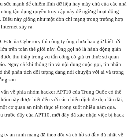
ữu sức mạnh để chiếm lĩnh dữ liệu hay máy chủ của các nhà
 năng tận dụng quyền truy cập này để ngừng hoạt động
. Điều này giống như một đòn chí mạng trong trường hợp
Internet xảy ra.
 CEOc ủa Cyberory thì công ty ông chưa bao giờ biết tới
ớn trên toàn thế giới này. Ông gọi nó là hành động gián
 được thu thập trong vụ tấn công có giá trị thực sự quan
báo. Ngay cả khi thông tin và nội dung cuộc gọi, tin nhắn
có thể phân tích đối tượng đang nói chuyện với ai và trong
ằng sau.
i vấn về phía nhóm hacker APT10 của Trung Quốc có thể
hóm này được biết đến với các chiến dịch đe dọa lâu dài,
 một cơ quan an ninh thực tế trong suốt nhiều năm qua.
 trước đây của APT10, mới đây đã xác nhận việc bị hack
g ty an ninh mạng đã theo dõi và có hồ sơ đầy đủ nhất về