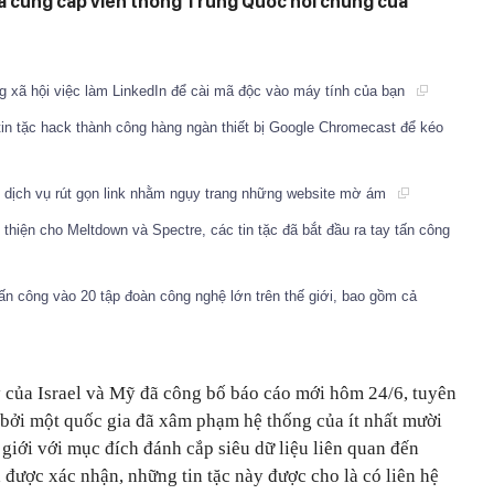
nhà cung cấp viễn thông Trung Quốc nói chung của
g xã hội việc làm LinkedIn để cài mã độc vào máy tính của bạn
 tin tặc hack thành công hàng ngàn thiết bị Google Chromecast để kéo
h dịch vụ rút gọn link nhằm ngụy trang những website mờ ám
thiện cho Meltdown và Spectre, các tin tặc đã bắt đầu ra tay tấn công
 tấn công vào 20 tập đoàn công nghệ lớn trên thế giới, bao gồm cả
của Israel và Mỹ đã công bố báo cáo mới hôm 24/6, tuyên
ộ bởi một quốc gia đã xâm phạm hệ thống của ít nhất mười
giới với mục đích đánh cắp siêu dữ liệu liên quan đến
được xác nhận, những tin tặc này được cho là có liên hệ