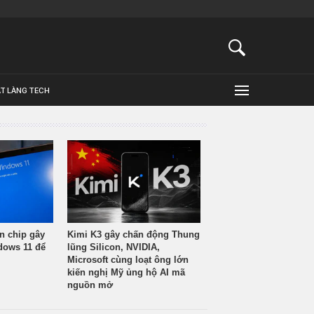
ẬT LÀNG TECH
n chip gây
Kimi K3 gây chấn động Thung
ndows 11 để
lũng Silicon, NVIDIA,
Microsoft cùng loạt ông lớn
kiến nghị Mỹ ủng hộ AI mã
nguồn mở