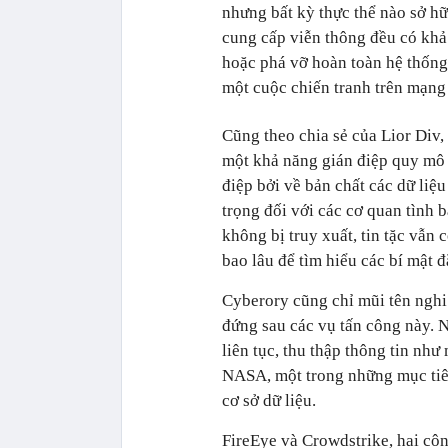
nhưng bất kỳ thực thể nào sở h
cung cấp viễn thông đều có khả
hoặc phá vỡ hoàn toàn hệ thống
một cuộc chiến tranh trên mạng 
Cũng theo chia sẻ của Lior Div,
một khả năng gián điệp quy mô l
điệp bởi về bản chất các dữ liệu
trọng đối với các cơ quan tình 
không bị truy xuất, tin tặc vẫn 
bao lâu để tìm hiểu các bí mật đ
Cyberory cũng chỉ mũi tên ngh
đứng sau các vụ tấn công này. N
liên tục, thu thập thông tin như
NASA, một trong những mục tiêu
cơ sở dữ liệu.
FireEye và Crowdstrike, hai côn