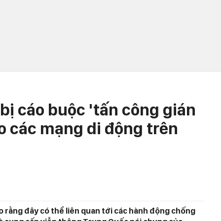
bị cáo buộc 'tấn công gián
ào các mạng di động trên
 rằng đây có thể liên quan tới các hành động chống