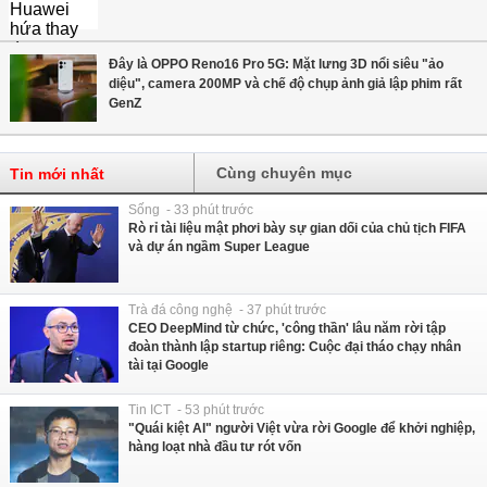
Đây là OPPO Reno16 Pro 5G: Mặt lưng 3D nổi siêu "ảo
diệu", camera 200MP và chế độ chụp ảnh giả lập phim rất
GenZ
Cùng chuyên mục
Tin mới nhất
Sống - 33 phút trước
Rò rỉ tài liệu mật phơi bày sự gian dối của chủ tịch FIFA
và dự án ngầm Super League
Trà đá công nghệ - 37 phút trước
CEO DeepMind từ chức, 'công thần' lâu năm rời tập
đoàn thành lập startup riêng: Cuộc đại tháo chạy nhân
tài tại Google
Tin ICT - 53 phút trước
"Quái kiệt AI" người Việt vừa rời Google để khởi nghiệp,
hàng loạt nhà đầu tư rót vốn