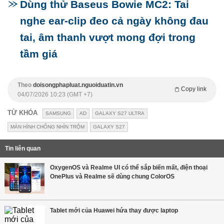
Dùng thử Baseus Bowie MC2: Tai
nghe ear-clip đeo cả ngày không đau
tai, âm thanh vượt mong đợi trong
tầm giá
Theo
doisongphapluat.nguoiduatin.vn
Copy link
04/07/2026 10:23 (GMT +7)
TỪ KHÓA
SAMSUNG
AD
GALAXY S27 ULTRA
MÀN HÌNH CHỐNG NHÌN TRỘM
GALAXY S27
Tin liên quan
OxygenOS và Realme UI có thể sắp biến mất, điện thoại
OnePlus và Realme sẽ dùng chung ColorOS
Tablet mới của Huawei hứa thay được laptop