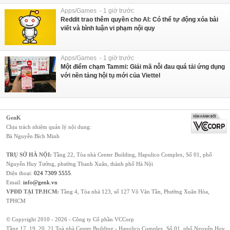
Apps/Games - 1 giờ trước
Reddit trao thêm quyền cho AI: Có thể tự động xóa bài
viết và bình luận vi phạm nội quy
Apps/Games - 1 giờ trước
Một điểm chạm Tammi: Giải mã nỗi đau quá tải ứng dụng
với nền tảng hội tụ mới của Viettel
GenK
Chịu trách nhiệm quản lý nội dung:
Bà Nguyễn Bích Minh
TRỤ SỞ HÀ NỘI:
Tầng 22, Tòa nhà Center Building, Hapulico Complex, Số 01, phố
Nguyễn Huy Tưởng, phường Thanh Xuân, thành phố Hà Nội
Điện thoại:
024 7309 5555
.
Email:
info@genk.vn
VPĐD TẠI TP.HCM:
Tầng 4, Tòa nhà 123, số 127 Võ Văn Tần, Phường Xuân Hòa,
TPHCM
© Copyright 2010 - 2026 - Công ty Cổ phần VCCorp
Tầng 17, 19, 20, 21 Toà nhà Center Building - Hapulico Complex, Số 01, phố Nguyễn Huy