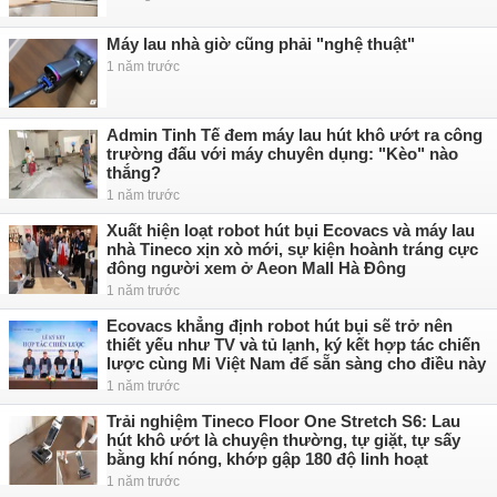
Máy lau nhà giờ cũng phải "nghệ thuật"
1 năm trước
Admin Tinh Tế đem máy lau hút khô ướt ra công
trường đấu với máy chuyên dụng: "Kèo" nào
thắng?
1 năm trước
Xuất hiện loạt robot hút bụi Ecovacs và máy lau
nhà Tineco xịn xò mới, sự kiện hoành tráng cực
đông người xem ở Aeon Mall Hà Đông
1 năm trước
Ecovacs khẳng định robot hút bụi sẽ trở nên
thiết yếu như TV và tủ lạnh, ký kết hợp tác chiến
lược cùng Mi Việt Nam để sẵn sàng cho điều này
1 năm trước
Trải nghiệm Tineco Floor One Stretch S6: Lau
hút khô ướt là chuyện thường, tự giặt, tự sấy
bằng khí nóng, khớp gập 180 độ linh hoạt
1 năm trước