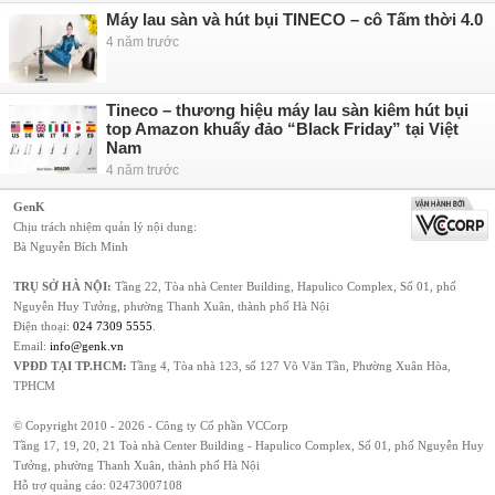
Máy lau sàn và hút bụi TINECO – cô Tấm thời 4.0
4 năm trước
Tineco – thương hiệu máy lau sàn kiêm hút bụi
top Amazon khuấy đảo “Black Friday” tại Việt
Nam
4 năm trước
GenK
Chịu trách nhiệm quản lý nội dung:
Bà Nguyễn Bích Minh
TRỤ SỞ HÀ NỘI:
Tầng 22, Tòa nhà Center Building, Hapulico Complex, Số 01, phố
Nguyễn Huy Tưởng, phường Thanh Xuân, thành phố Hà Nội
Điện thoại:
024 7309 5555
.
Email:
info@genk.vn
VPĐD TẠI TP.HCM:
Tầng 4, Tòa nhà 123, số 127 Võ Văn Tần, Phường Xuân Hòa,
TPHCM
© Copyright 2010 - 2026 - Công ty Cổ phần VCCorp
Tầng 17, 19, 20, 21 Toà nhà Center Building - Hapulico Complex, Số 01, phố Nguyễn Huy
Tưởng, phường Thanh Xuân, thành phố Hà Nội
Hỗ trợ quảng cáo:
02473007108