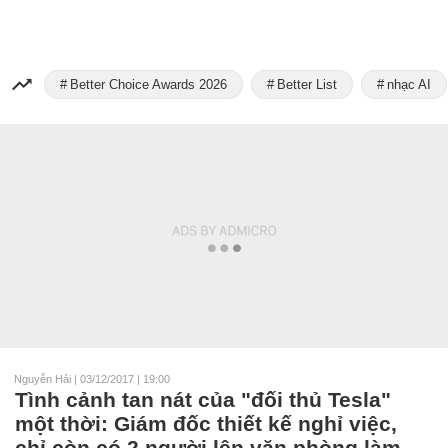
Better Choice Awards 2026
Better List
nhạc AI
Nguyễn Hải
|
03/12/2017 | 19:00
Tình cảnh tan nát của "đối thủ Tesla"
một thời: Giám đốc thiết kế nghỉ việc,
chỉ còn có 2 người lên văn phòng làm