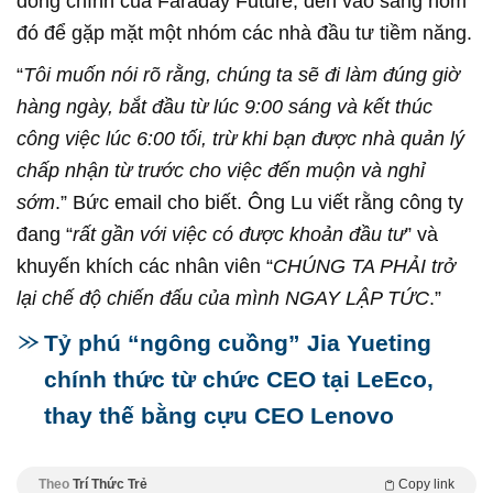
đông chính của Faraday Future, đến vào sáng hôm
đó để gặp mặt một nhóm các nhà đầu tư tiềm năng.
“
Tôi muốn nói rõ rằng, chúng ta sẽ đi làm đúng giờ
hàng ngày, bắt đầu từ lúc 9:00 sáng và kết thúc
công việc lúc 6:00 tối, trừ khi bạn được nhà quản lý
chấp nhận từ trước cho việc đến muộn và nghỉ
sớm
.” Bức email cho biết. Ông Lu viết rằng công ty
đang “
rất gần với việc có được khoản đầu tư
” và
khuyến khích các nhân viên “
CHÚNG TA PHẢI trở
lại chế độ chiến đấu của mình NGAY LẬP TỨC
.”
Tỷ phú “ngông cuồng” Jia Yueting
chính thức từ chức CEO tại LeEco,
thay thế bằng cựu CEO Lenovo
Theo
Trí Thức Trẻ
Copy link