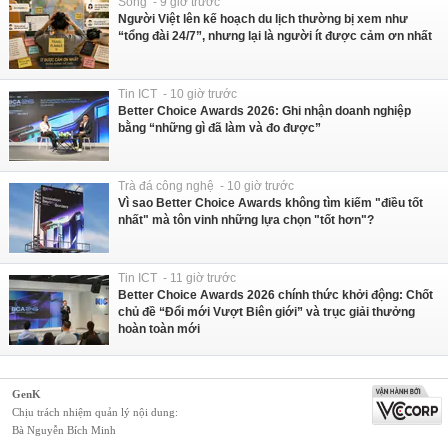
Sống - 9 giờ trước
Người Việt lên kế hoạch du lịch thường bị xem như
“tổng đài 24/7”, nhưng lại là người ít được cảm ơn nhất
Tin ICT - 10 giờ trước
Better Choice Awards 2026: Ghi nhận doanh nghiệp
bằng “những gì đã làm và đo được”
Trà đá công nghệ - 10 giờ trước
Vì sao Better Choice Awards không tìm kiếm "điều tốt
nhất" mà tôn vinh những lựa chọn "tốt hơn"?
Tin ICT - 11 giờ trước
Better Choice Awards 2026 chính thức khởi động: Chốt
chủ đề “Đổi mới Vượt Biên giới” và trục giải thưởng
hoàn toàn mới
GenK
Chịu trách nhiệm quản lý nội dung:
Bà Nguyễn Bích Minh