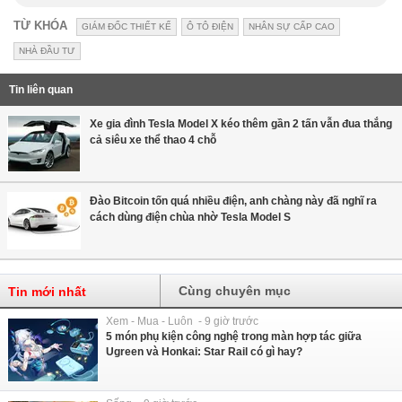
TỪ KHÓA
GIÁM ĐỐC THIẾT KẾ
Ô TÔ ĐIỆN
NHÂN SỰ CẤP CAO
NHÀ ĐẦU TƯ
Tin liên quan
Xe gia đình Tesla Model X kéo thêm gần 2 tấn vẫn đua thắng
cả siêu xe thể thao 4 chỗ
Đào Bitcoin tốn quá nhiều điện, anh chàng này đã nghĩ ra
cách dùng điện chùa nhờ Tesla Model S
Cùng chuyên mục
Tin mới nhất
Xem - Mua - Luôn - 9 giờ trước
5 món phụ kiện công nghệ trong màn hợp tác giữa
Ugreen và Honkai: Star Rail có gì hay?