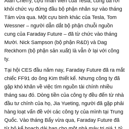
Alan Cherry, cựu nhân viên của Tesla, cũng đã rời
khỏi chức vụ đứng đầu bộ phận nhân sự vào tháng
Tám vừa qua. Một cựu binh khác của Tesla, Tom
Wessner – người dẫn dắt bộ phận chuỗi nguồn
cung của Faraday Future – đã từ chức vào tháng
Mười. Nick Sampson (bộ phận R&D) và Dag
Reckhorn (bộ phận sản xuất) là vẫn ở lại với công
ty.
Tại hội CES đầu năm nay, Faraday Future đã ra mắt
chiếc FF91 do ông Kim thiết kế. Nhưng công ty đã
gặp khó khăn về việc tìm nguồn tài chính nhiều
tháng sau đó. Dòng tiền của công ty đều đến từ nhà
đầu tư chính của họ, Jia Yueting, người đã gặp phải
hàng loạt vấn đề với các công ty của mình tại Trung
Quốc. Vào tháng Bẩy vừa qua, Faraday Future đã
từ bỏ kế hoạch dài hạn cho một nhà máy trị giá 1 tỷ