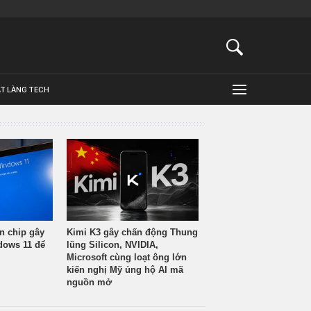
ẬT LÀNG TECH
n chip gây
Kimi K3 gây chấn động Thung
ndows 11 để
lũng Silicon, NVIDIA,
Microsoft cùng loạt ông lớn
kiến nghị Mỹ ủng hộ AI mã
nguồn mở