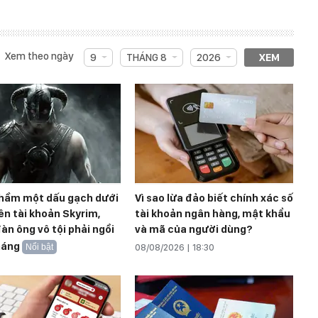
Xem theo ngày
9
THÁNG 8
2026
XEM
 nhầm một dấu gạch dưới
Vì sao lừa đảo biết chính xác số
ên tài khoản Skyrim,
tài khoản ngân hàng, mật khẩu
àn ông vô tội phải ngồi
và mã của người dùng?
háng
Nổi bật
08/08/2026 | 18:30