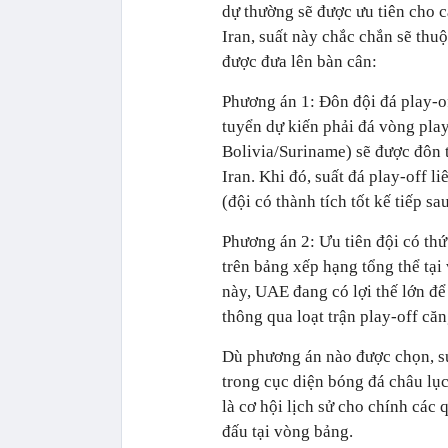
dự thường sẽ được ưu tiên cho c
Iran, suất này chắc chắn sẽ thu
được đưa lên bàn cân:
Phương án 1: Đôn đội đá play-of
tuyển dự kiến phải đá vòng play
Bolivia/Suriname) sẽ được đôn
Iran. Khi đó, suất đá play-off l
(đội có thành tích tốt kế tiếp s
Phương án 2: Ưu tiên đội có thứ
trên bảng xếp hạng tổng thể tại
này, UAE đang có lợi thế lớn đ
thông qua loạt trận play-off căn
Dù phương án nào được chọn, sự
trong cục diện bóng đá châu lụ
là cơ hội lịch sử cho chính các
đấu tại vòng bảng.