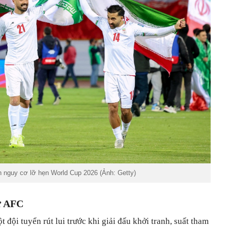
an nguy cơ lỡ hẹn World Cup 2026 (Ảnh: Getty)
ừ AFC
 đội tuyển rút lui trước khi giải đấu khởi tranh, suất tham