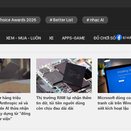
Choice Awards 2026
Better List
nhạc AI
XEM - MUA - LUÔN
XE
APPS-GAME
ĐỒ CHƠI SỐ
BÍ M
ừ hàng triệu
Thị trường RAM lại nhận thêm
Microsoft dùng co
Anthropic xé và
tin dữ, túi tiền người dùng
tranh cãi trên Wi
ude AI thừa nhận
còn chịu đau dài dài
siết kích hoạt lậu
y dựng từ "đống
ư viện"