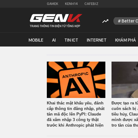
GAMEK
KENH14
CAFEBIZ
Better 
MOBILE
AI
TIN ICT
INTERNET
KHÁM PHÁ
Khai thác mật khẩu yếu, đánh
Được tạo ra t
cắp thông tin đăng nhập, phát
cuốn sách bị 
tán mã độc lên PyPI: Claude
tiêu hủy, Cla
đã xâm nhập 3 công ty thật
mình được xâ
trước khi Anthropic phát hiện
tro tàn của th