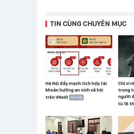
TIN CÙNG CHUYÊN MỤC
Hà Nội đẩy mạnh tích hợp tài
Chỉ vì
khoản hưởng an sinh xã hội
trong t
người đ
trên VNeID
Nổi bật
tù 18 t