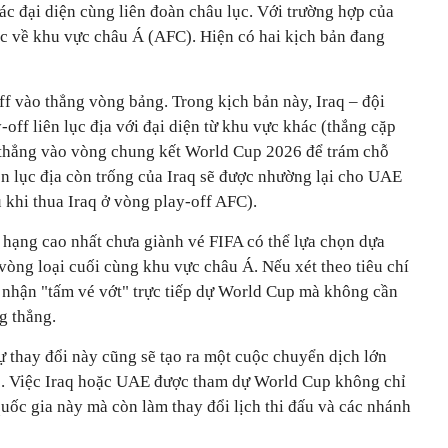
ác đại diện cùng liên đoàn châu lục. Với trường hợp của
ộc về khu vực châu Á (AFC). Hiện có hai kịch bản đang
f vào thẳng vòng bảng. Trong kịch bản này, Iraq – đội
-off liên lục địa với đại diện từ khu vực khác (thắng cặp
 thẳng vào vòng chung kết World Cup 2026 để trám chỗ
iên lục địa còn trống của Iraq sẽ được nhường lại cho UAE
au khi thua Iraq ở vòng play-off AFC).
 hạng cao nhất chưa giành vé FIFA có thể lựa chọn dựa
 vòng loại cuối cùng khu vực châu Á. Nếu xét theo tiêu chí
ể nhận "tấm vé vớt" trực tiếp dự World Cup mà không cần
g thẳng.
 thay đổi này cũng sẽ tạo ra một cuộc chuyển dịch lớn
c. Việc Iraq hoặc UAE được tham dự World Cup không chỉ
 quốc gia này mà còn làm thay đổi lịch thi đấu và các nhánh