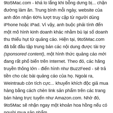
9to5Mac.com - khá lo lắng khi bỗng dưng bị... chặn
đường làm ăn. Trung bình mỗi ngày, website của
anh đón nhận 60% lượt truy cập từ người dùng
iPhone hoặc iPad. Vì vậy, anh buộc phải tính đến
một mô hình kinh doanh khác nhằm bù lại số doanh
thu thiếu hụt từ quảng cáo. Hiện tại, 9to5Mac.com
đã bắt đầu tập trung bán các nội dung được tài trợ
(sponsored content)
, một hình thức quảng cáo mới
đang rất phổ biến trên Internet. Theo đó, các hãng
truyền thông lớn - điển hình như BuzzFeed - sẽ trả
tiền cho các bài quảng cáo của họ. Ngoài ra,
Weintraub còn tích cực... khuyến khích độc giả mua
hàng bằng cách chèn link sản phẩm trên các trang
bán hàng trực tuyến như Amazon.com. Nhờ đó,
9to5Mac sẽ nhận ngay một khoản hoa hồng nếu có
người mua sản phẩm.