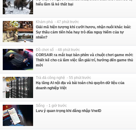
hiểu lầm là kẻ thất bại
Khám phá - 47 phút trước
Giải mã hiện tượng khỉ cưỡi hươu, nhận nuôi khác loài:
Sự thấu cảm tiến hóa hay trò đùa nguy hiểm của tự
nhiên?
Đồ chơi số - 48 phút trước
CORSAIR ra mắt loạt bàn phím và chuột chơi game mới:
Thiết kế cho cả làm việc lẫn giải trí, hướng đến game thủ
mới
Trà đá công nghệ - 55 phút trước
Hạ tầng AI nội địa và bài toán chủ quyền dữ liệu của
doanh nghiệp Việt
Sống - 1 giờ trước
Lưu ý quan trọng khi đăng nhập VneID