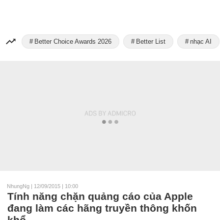
Better Choice Awards 2026
Better List
nhạc AI
NhungNg
|
12/09/2015 | 10:00
Tính năng chặn quảng cáo của Apple
đang làm các hãng truyền thông khốn
khổ