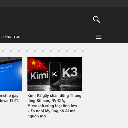
ẬT LÀNG TECH
n chip gây
Kimi K3 gây chấn động Thung
ndows 11 để
lũng Silicon, NVIDIA,
Microsoft cùng loạt ông lớn
kiến nghị Mỹ ủng hộ AI mã
nguồn mở