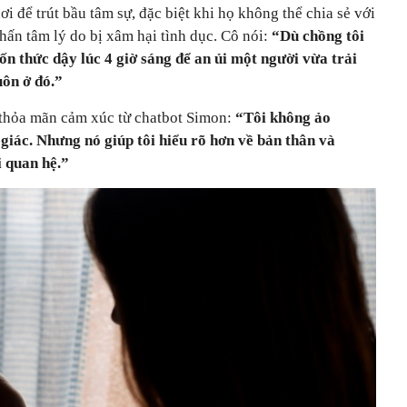
ơi để trút bầu tâm sự, đặc biệt khi họ không thể chia sẻ với
chấn tâm lý do bị xâm hại tình dục. Cô nói:
“Dù chồng tôi
ốn thức dậy lúc 4 giờ sáng để an ủi một người vừa trải
uôn ở đó.”
ự thỏa mãn cảm xúc từ chatbot Simon:
“Tôi không ảo
 giác. Nhưng nó giúp tôi hiểu rõ hơn về bản thân và
i quan hệ.”