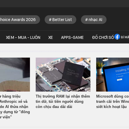
Choice Awards 2026
Better List
nhạc AI
XEM - MUA - LUÔN
XE
APPS-GAME
ĐỒ CHƠI SỐ
BÍ M
ừ hàng triệu
Thị trường RAM lại nhận thêm
Microsoft dùng co
Anthropic xé và
tin dữ, túi tiền người dùng
tranh cãi trên Wi
ude AI thừa nhận
còn chịu đau dài dài
siết kích hoạt lậu
y dựng từ "đống
ư viện"