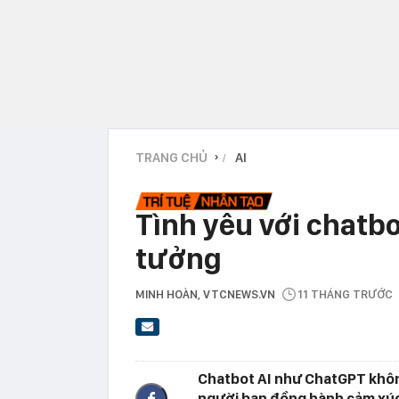
TRANG CHỦ
AI
›
Tình yêu với chatbo
tưởng
MINH HOÀN
, VTCNEWS.VN
11 THÁNG TRƯỚC
Chatbot AI như ChatGPT không
người bạn đồng hành cảm xúc 