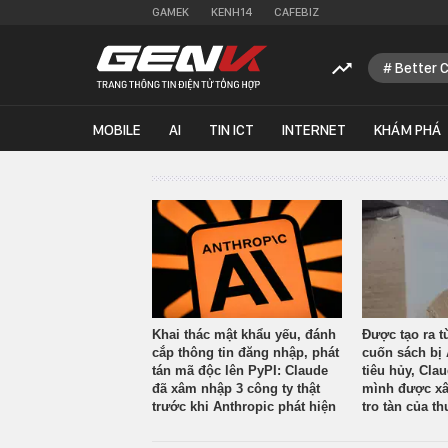
GAMEK
KENH14
CAFEBIZ
Better 
MOBILE
AI
TIN ICT
INTERNET
KHÁM PHÁ
Khai thác mật khẩu yếu, đánh
Được tạo ra t
cắp thông tin đăng nhập, phát
cuốn sách bị 
tán mã độc lên PyPI: Claude
tiêu hủy, Cla
đã xâm nhập 3 công ty thật
mình được xâ
trước khi Anthropic phát hiện
tro tàn của th